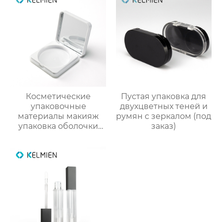
столкновения тушь
пустой бутылки
трубки
Косметические
Пустая упаковка для
упаковочные
двухцветных теней и
материалы макияж
румян с зеркалом (под
упаковка оболочки
заказ)
порошок случае
сформулированы
фундамент оболочки
защелки крышка
глянцевый УФ
квадратных
пластиковых оболочек