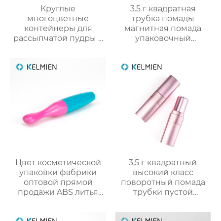
Круглые
3.5 г квадратная
многоцветные
трубка помады
контейнеры для
магнитная помада
рассыпчатой пудры с
упаковочный
сеткой (пустые), литьё
материал пустой
под давлением,
оболочки трубки
оптовые продажи
оптом
напрямую с завода
Цвет косметической
3,5 г квадратный
упаковки фабрики
высокий класс
оптовой прямой
поворотный помада
продажи ABS литья
трубки пустой
под давлением
оболочки трубки
тонкий цвет
оптомм