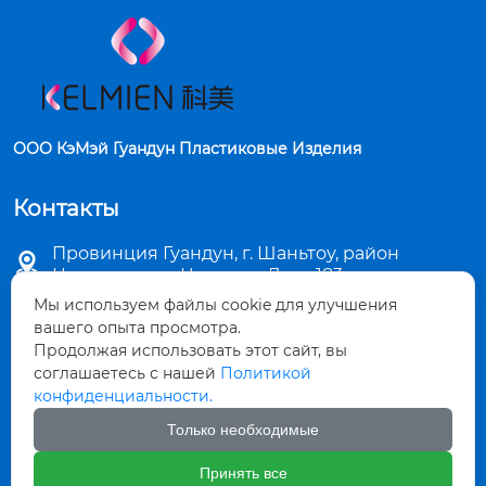
ООО КэМэй Гуандун Пластиковые Изделия
Контакты
Провинция Гуандун, г. Шаньтоу, район

Цзиньпин, ул. Чаошань Лу, д. 183
Мы используем файлы cookie для улучшения

sales5@stkemei.com
вашего опыта просмотра.
Продолжая использовать этот сайт, вы

соглашаетесь с нашей
Политикой
+86-754-82124723
конфиденциальности.

+86-754-82486723
Только необходимые
Принять все

+8613642207480