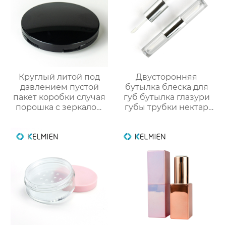
Круглый литой под
Двусторонняя
давлением пустой
бутылка блеска для
пакет коробки случая
губ бутылка глазури
порошка с зеркалом
губы трубки нектар
макияжа
губы масло пустой
трубки цвет
косметической
упаковки фабрики
OEM