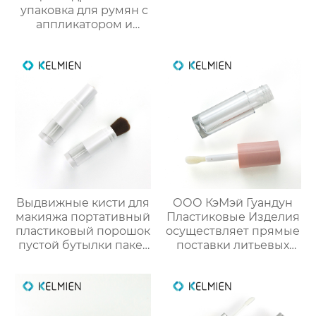
упаковка для румян с
аппликатором и
кистью из пластика
Выдвижные кисти для
ООО КэМэй Гуандун
макияжа портативный
Пластиковые Изделия
пластиковый порошок
осуществляет прямые
пустой бутылки пакет
поставки литьевых
косметический
круглых тубусов для
упаковка
блеска губ объёмом 5
мл (пустая упаковка)