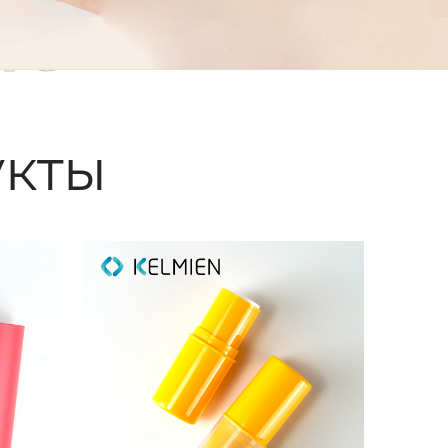
ые
кты