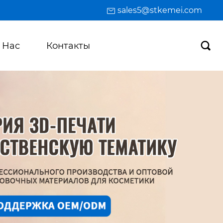
sales5@stkemei.com
 Hас
Контакты
