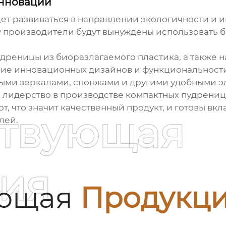
инновации
дет развиваться в направлении экологичности и 
у производители будут вынуждены использовать 
удреницы из биоразлагаемого пластика, а также 
ение инновационных дизайнов и функциональност
ыми зеркалами, спонжами и другими удобными э
о лидерство в производстве компактных пудрениц 
т, что значит качественный продукт, и готовы вкл
ствующая
лей.
ия
ующая
Продукц