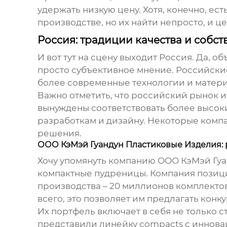
удержать низкую цену. Хотя, конечно, е
производстве, но их найти непросто, и ц
Россия: традиции качества и собс
И вот тут на сцену выходит Россия. Да, о
просто субъективное мнение. Российские
более современные технологии и матер
Важно отметить, что российский рынок 
вынуждены соответствовать более высок
разработкам и дизайну. Некоторые комп
решения.
ООО КэМэй Гуандун Пластиковые Изделия: 
Хочу упомянуть компанию ООО КэМэй Гу
компактные пудреницы. Компания позици
производства – 20 миллионов комплекто
всего, это позволяет им предлагать конк
Их портфель включает в себя не только 
представили линейку compacts с иннова