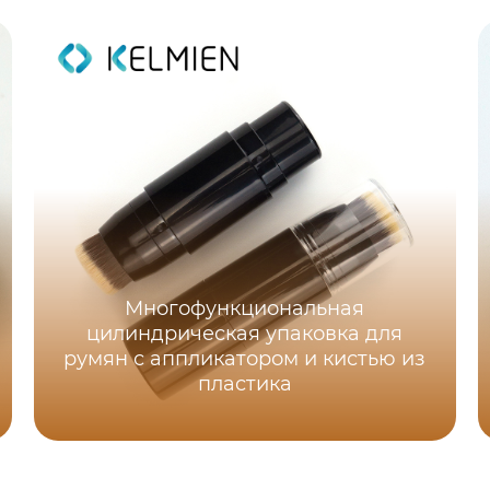
Многофункциональная
цилиндрическая упаковка для
румян с аппликатором и кистью из
пластика