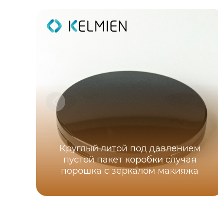
Круглый литой под давлением
пустой пакет коробки случая
порошка с зеркалом макияжа