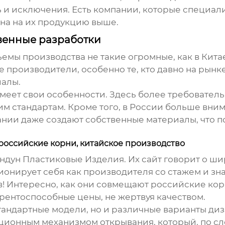
сть и исключения. Есть компании, которые специ
ена на их продукцию выше.
твенные разработки
бъемы производства не такие огромные, как в Китае
 производители, особенно те, кто давно на рынк
иалы.
имеет свои особенности. Здесь более требовател
им стандартам. Кроме того, в России больше вни
ании даже создают собственные материалы, что п
российские корни, китайское производство
андун Пластиковые Изделия.
Их сайт
говорит о ши
онирует себя как производителя со стажем и з
в! Интересно, как они совмещают российские кор
урентоспособные цены, не жертвуя качеством.
стандартные модели, но и различные варианты ди
ционным механизмом открывания, который, по сл