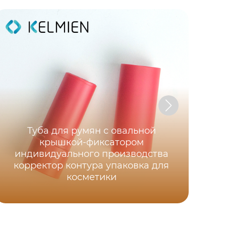
Туба для румян с овальной
крышкой-фиксатором
индивидуального производства
Пу
корректор контура упаковка для
косметики