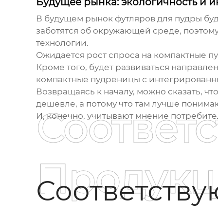
Будущее рынка: экологичность и 
В будущем рынок
футляров для пудры
бу
заботятся об окружающей среде, поэтом
технологии.
Ожидается рост спроса на компактные п
Кроме того, будет развиваться направл
компактные пудреницы с интегрированн
Возвращаясь к началу, можно сказать, чт
дешевле, а потому что там лучше понимаю
Соответ
И, конечно, учитывают мнение потребите
Продукц
Соответств