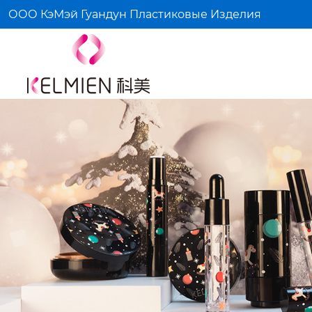
ООО КэМэй Гуандун Пластиковые Изделия