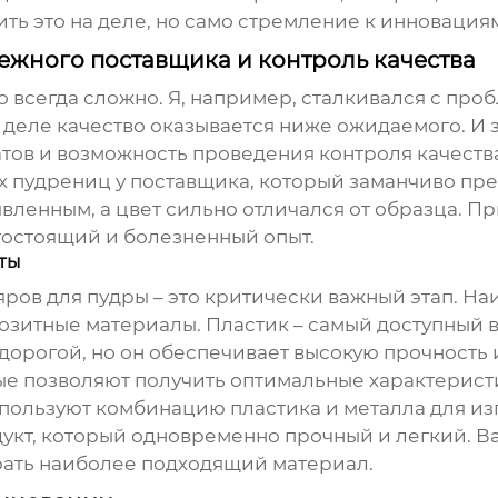
ть это на деле, но само стремление к инновациям
ежного поставщика и контроль качества
то всегда сложно. Я, например, сталкивался с пр
деле качество оказывается ниже ожидаемого. И з
тов и возможность проведения контроля качеств
пудрениц у поставщика, который заманчиво пред
явленным, а цвет сильно отличался от образца. П
гостоящий и болезненный опыт.
иты
яров для пудры
– это критически важный этап. Н
озитные материалы. Пластик – самый доступный в
дорогой, но он обеспечивает высокую прочность
ые позволяют получить оптимальные характерист
ользуют комбинацию пластика и металла для из
дукт, который одновременно прочный и легкий. В
рать наиболее подходящий материал.