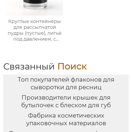
Круглые контейнеры
для рассыпчатой
пудры (пустые), литьё
под давлением, с
вращающейся сеткой
и 3D-печатным
новогодним
рисунком. Прямые
Связанный
Поиск
поставки с завода
Топ покупателей флаконов для
сыворотки для ресниц
Производители крышек для
бутылочек с блеском для губ
Фабрика косметических
упаковочных материалов