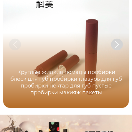
Круглые жидкие помады пробирки
блеск для губ пробирки глазурь для губ
пробирки нектар для губ пустые
пробирки макияж пакеты