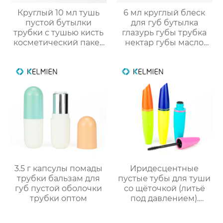
Круглый 10 мл тушь
6 мл круглый блеск
пустой бутылки
для губ бутылка
трубки с тушью кисть
глазурь губы трубка
косметический пакет
нектар губы масло
оптовая
пустой трубки цвет
косметический
упаковка маркировка
3.5 г капсулы помады
Иридесцентные
трубки бальзам для
пустые тубы для туши
губ пустой оболочки
со щёточкой (литьё
трубки оптом
под давлением).
Прямые оптовые
поставки от