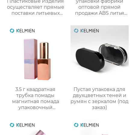
Пластиковые Изделия
упаковки фабрики
осуществляет прямые
оптовой прямой
поставки литьевых
продажи ABS литья
круглых тубусов для
под давлением
блеска губ объёмом 5
тонкий цвет
мл (пустая упаковка)
столкновения тушь
пустой бутылки
трубки
3.5 г квадратная
Пустая упаковка для
трубка помады
двухцветных теней и
магнитная помада
румян с зеркалом (под
упаковочный
заказ)
материал пустой
оболочки трубки
оптом