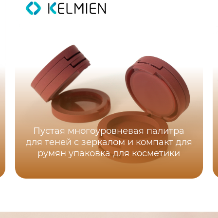
Пустая многоуровневая палитра
для теней с зеркалом и компакт для
румян упаковка для косметики