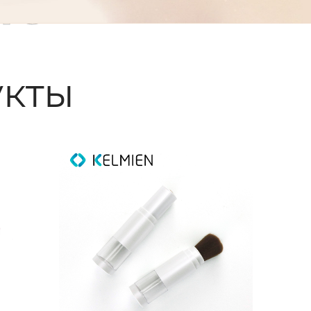
ые
кты