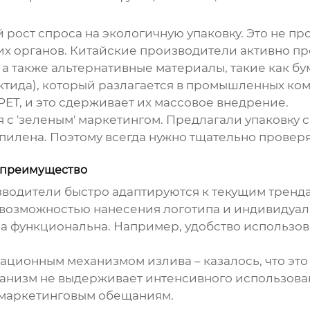
 рост спроса на
экологичную упаковку
. Это не п
х органов. Китайские производители активно п
а также альтернативные материалы, такие как бу
тида), который разлагается в промышленных комп
ET, и это сдерживает их массовое внедрение.
 с 'зеленым' маркетингом. Предлагали упаковку 
илена. Поэтому всегда нужно тщательно проверя
е преимущество
изводители быстро адаптируются к текущим трен
с возможностью нанесения логотипа и индивидуал
 она функциональна. Например, удобство использ
вационным механизмом излива – казалось, что эт
анизм не выдерживает интенсивного использовани
ь маркетинговым обещаниям.