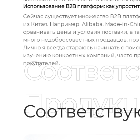
Использование B2B платформ: как упростит
Сейчас существует множество B2B платф
из Китая. Например, Alibaba, Made-in-C
сравнивать цены и условия поставки, а т
много недобросовестных продавцов, поэ
Лично я всегда стараюсь начинать с поис
изучению конкретных компаний, часто пр
Соответ
покупателей.
Продукц
Соответств