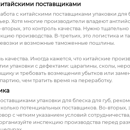
 китайскими поставщиками
абота с китайскими
поставщиками упаковки для б
рьер. Хотя многие производители владеют англий
о-вторых, это контроль качества. Нужно тщатель
екцию производства. В-третьих, это логистика и
еревозки и возможные таможенные пошлины.
ь качества. Иногда кажется, что китайские прои
тии упаковки с дефектами: царапины, сколы, неро
щику и требовать возмещения убытков или замен
партию, чем тратить время на переработку.
ика
поставщиками упаковки для
блеска для губ
, реко
сколько потенциальных поставщиков. Во-вторых, 
овор с четким указанием условий сотрудничества,
, организуйте инспекцию производства перед разм
оцедурах.