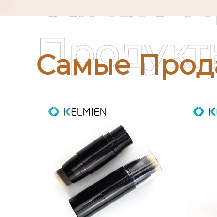
Самые П
Продукт
Самые Прод