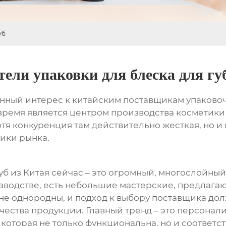
уб
ели упаковки для блеска для гу
нный интерес к китайским поставщикам упаков
 время является центром производства косметики и
хотя конкуренция там действительно жесткая, но и
ики рынка.
уб
из Китая сейчас – это огромный, многослойный
водстве, есть небольшие мастерские, предлаг
не однородны, и подход к выбору поставщика дол
ества продукции. Главный тренд – это персонал
которая не только функциональна, но и соответст