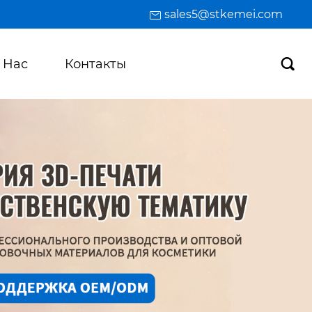
sales5@stkemei.com
 Hас
Контакты
