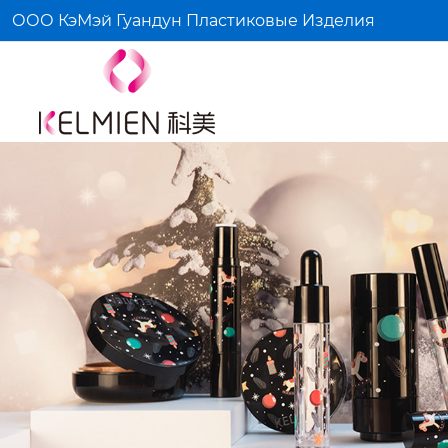
ООО КэМэй Гуандун Пластиковые Изделия