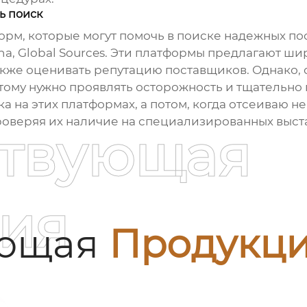
ь поиск
орм, которые могут помочь в поиске надежных
по
hina, Global Sources. Эти платформы предлагают 
акже оценивать репутацию поставщиков. Однако, с
тому нужно проявлять осторожность и тщательно 
ка на этих платформах, а потом, когда отсеиваю 
оверяя их наличие на специализированных выста
ствующая
ия
ующая
Продукц