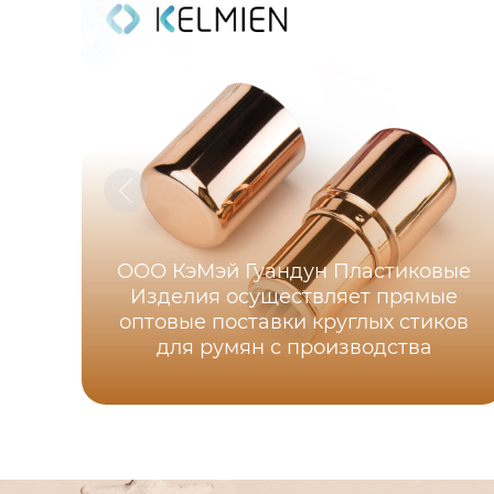
ООО КэМэй Гуандун Пластиковые
Изделия осуществляет прямые
оптовые поставки круглых стиков
для румян с производства