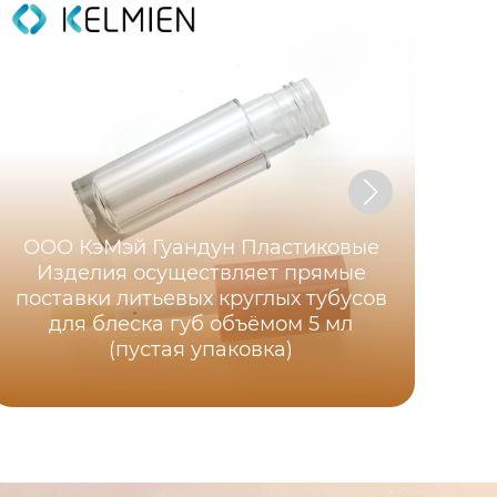
ООО КэМэй Гуандун Пластиковые
6 м
Изделия осуществляет прямые
г
поставки литьевых круглых тубусов
для блеска губ объёмом 5 мл
(пустая упаковка)