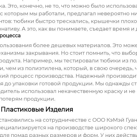
а. Это, конечно, не то, что можно было использов
с которым мы работали, предлагал невероятно н
нтов: тюбики быстро трескались, крышечки плох
ативу. А это, как вы понимаете, съедает время и 
процесса
пользования более дешевых материалов. Это мож
ханизмы закрывания. Но стоит помнить, что выб
родукта. Например, мы тестировали тюбики из п
 чем из полиэтилена, который, в свою очередь, 
кий процесс производства. Надежный производи
ырья до упаковки готовой продукции. Мы однажды
водитель использовал некачественную краску и 
 потерям продукции.
 Пластиковые Изделия
становились на сотрудничестве с ООО КэМэй Гуа
специализируется на производстве широкого спек
 для помад
разных размеров и форм. У них действ