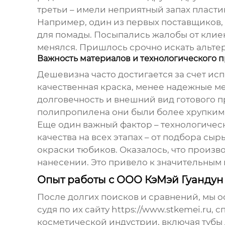
третьи – имели неприятный запах пластик
Например, один из первых поставщиков, 
для помады
. Посыпались жалобы от клие
менялся. Пришлось срочно искать альтерн
Важность материалов и технологического 
Дешевизна часто достигается за счет ис
качественная краска, менее надежные ме
долговечность и внешний вид готового п
полипропилена они были более хрупкими,
Еще один важный фактор – технологичес
качества на всех этапах – от подбора с
окраски тюбиков. Оказалось, что произ
нанесении. Это привело к значительным
Опыт работы с ООО КэМэй Гуандун
После долгих поисков и сравнений, мы о
судя по их сайту
https://www.stkemei.ru
, 
косметической индустрии, включая
тубы