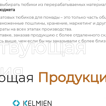
т выбирать тюбики из перерабатываемых материал
бюджета
атовых тюбиков для помады
– это только часть о
 таможенные пошлины, хранение, маркетинг и др
аты на всех этапах производства.
авке, заказав продукцию с более отдаленного скл
ствующая
ь выше, чем если бы мы заказывали с более близ
ия
ующая
Продукц