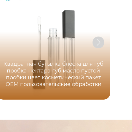
Квадратная бутылка блеска для губ
фа
пробка нектара губ масло пустой
A
пробки цвет косметический пакет
ц
OEM пользовательские обработки