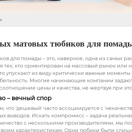
ы
вых матовых тюбиков для помад
ков для помады
– это, наверное, одна из самых р
 тех, кто ориентирован на массовый рынок или 
асто упускают из виду критически важные моменты
табельность. Многие начинающие компании задаю
соотношение цены и качества, не жертвуя при э
во – вечный спор
м, что 'дешевый' часто ассоциируется с 'некачест
чных выводов. Искать компромисс – задача реальн
дничество с несколькими производителями, мы п
 своим характеристикам. Одни тюбики были слишк