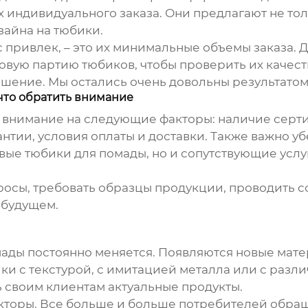
х индивидуального заказа. Они предлагают не тол
зайна на тюбики.
 привлек, – это их минимальные объемы заказа. 
товую партию тюбиков, чтобы проверить их качест
ешение. Мы остались очень довольны результатом
что обратить внимание
 внимание на следующие факторы: наличие сертиф
тии, условия оплаты и доставки. Также важно уб
вые тюбики для помады
, но и сопутствующие услу
росы, требовать образцы продукции, проводить со
 будущем.
мады
постоянно меняется. Появляются новые мате
и с текстурой, с имитацией металла или с разл
 своим клиентам актуальные продукты.
акторы. Все больше и больше потребителей обра