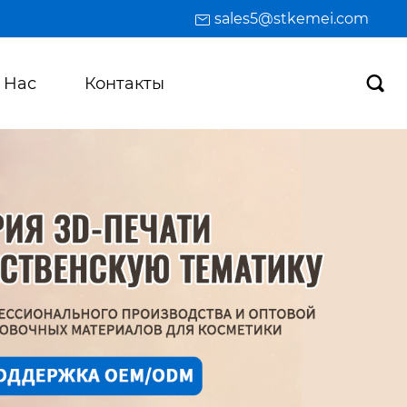
sales5@stkemei.com
 Hас
Контакты
