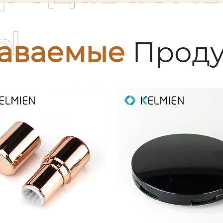
ы
аваемые
Проду