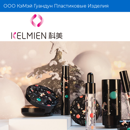
ООО КэМэй Гуандун Пластиковые Изделия