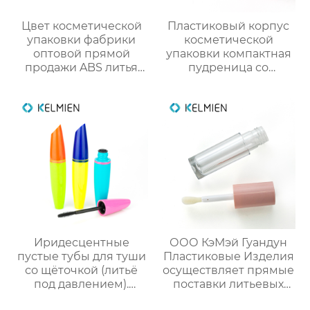
Цвет косметической
Пластиковый корпус
упаковки фабрики
косметической
оптовой прямой
упаковки компактная
продажи ABS литья
пудреница со
под давлением
смотровым окном
тонкий цвет
индивидуального
столкновения тушь
дизайна
пустой бутылки
трубки
Иридесцентные
ООО КэМэй Гуандун
пустые тубы для туши
Пластиковые Изделия
со щёточкой (литьё
осуществляет прямые
под давлением).
поставки литьевых
Прямые оптовые
круглых тубусов для