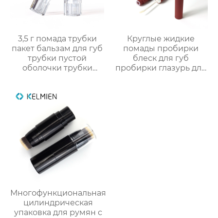
3,5 г помада трубки
Круглые жидкие
пакет бальзам для губ
помады пробирки
трубки пустой
блеск для губ
оболочки трубки
пробирки глазурь для
оптом
губ пробирки нектар
для губ пустые
пробирки макияж
пакеты
Многофункциональная
цилиндрическая
упаковка для румян с