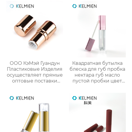
поставки от
блеска губ объёмом 5
производителя
мл (пустая упаковка)
упаковки для
косметики
ООО КэМэй Гуандун
Квадратная бутылка
Пластиковые Изделия
блеска для губ пробка
осуществляет прямые
нектара губ масло
оптовые поставки
пустой пробки цвет
круглых стиков для
косметической
румян с производства
упаковки OEM