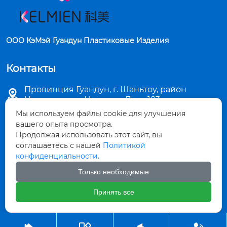
ООО КэМэй Гуандун Пластиковые Изделия
Контакты
Провинция Гуандун, г. Шаньтоу, район

Цзиньпин, ул. Чаошань Лу, д. 183
Мы используем файлы cookie для улучшения

sales5@stkemei.com
вашего опыта просмотра.
Продолжая использовать этот сайт, вы

соглашаетесь с нашей
Политикой
+86-754-82124723
конфиденциальности.

+86-754-82486723
Только необходимые
Принять все

+8613642207480