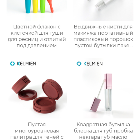
Цветной флакон с
Выдвижные кисти для
кисточкой для туши
макияжа портативный
для ресниц и отлитый
пластиковый порошок
под давлением
пустой бутылки пакет
косметический
упаковка
Пустая
Квадратная бутылка
многоуровневая
блеска для губ пробка
палитра для теней с
нектара губ масло