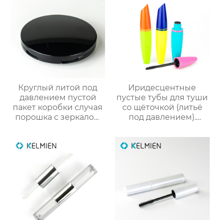
Круглый литой под
Иридесцентные
давлением пустой
пустые тубы для туши
пакет коробки случая
со щёточкой (литьё
порошка с зеркалом
под давлением).
макияжа
Прямые оптовые
поставки от
производителя
упаковки для
косметики