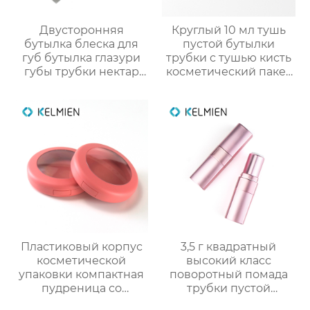
Двусторонняя
Круглый 10 мл тушь
бутылка блеска для
пустой бутылки
губ бутылка глазури
трубки с тушью кисть
губы трубки нектар
косметический пакет
губы масло пустой
оптовая
трубки цвет
косметической
упаковки фабрики
OEM
Пластиковый корпус
3,5 г квадратный
косметической
высокий класс
упаковки компактная
поворотный помада
пудреница со
трубки пустой
смотровым окном
оболочки трубки