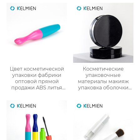
индивидуального
оптомм
дизайна
Цвет косметической
Косметические
упаковки фабрики
упаковочные
оптовой прямой
материалы макияж
продажи ABS литья
упаковка оболочки
под давлением
порошок случае
тонкий цвет
формулировки с
столкновения тушь
зеркалом защелки
пустой бутылки
крышка глянцевый
трубки
УФ консилер
пластиковые
оболочки