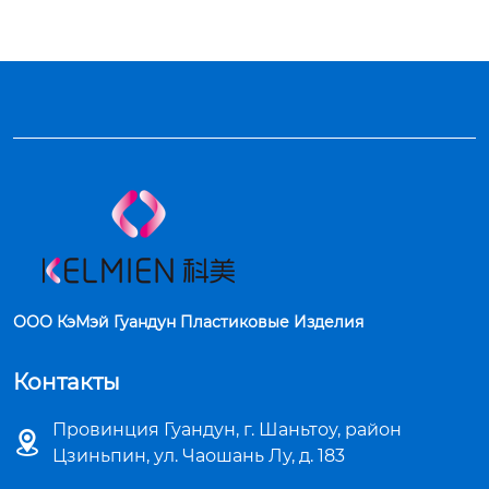
вадратных пласти
ковых оболочек
Название

Название

3.5 г капсулы помад
Косметические упа
ы трубки бальзам д
ковочные материал
ля губ пустой о...
ы макияж упаковка
 ...
ООО КэМэй Гуандун Пластиковые Изделия
Контакты
Провинция Гуандун, г. Шаньтоу, район

Цзиньпин, ул. Чаошань Лу, д. 183