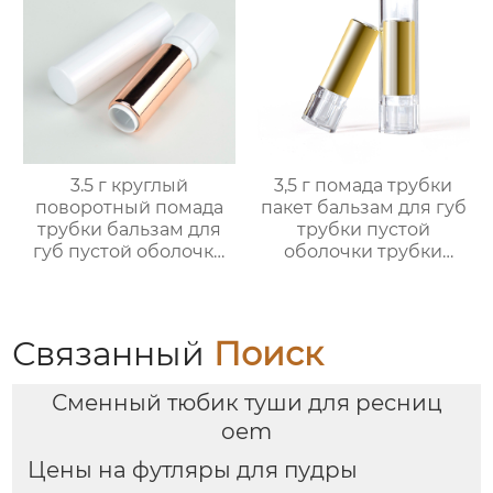
3.5 г круглый
3,5 г помада трубки
поворотный помада
пакет бальзам для губ
трубки бальзам для
трубки пустой
губ пустой оболочки
оболочки трубки
трубки оптом
оптом
Связанный
Поиск
Сменный тюбик туши для ресниц
oem
Цены на футляры для пудры