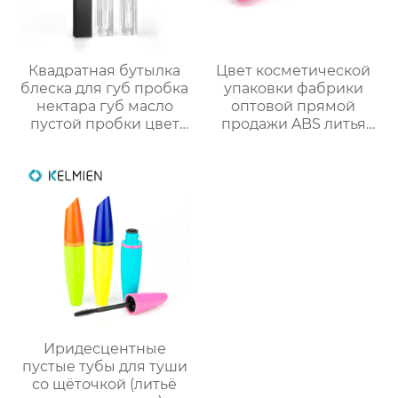
Квадратная бутылка
Цвет косметической
блеска для губ пробка
упаковки фабрики
нектара губ масло
оптовой прямой
пустой пробки цвет
продажи ABS литья
косметический пакет
под давлением
OEM
тонкий цвет
пользовательские
столкновения тушь
обработки
пустой бутылки
трубки
Иридесцентные
пустые тубы для туши
со щёточкой (литьё