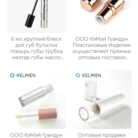
6 мл круглый блеск
ООО КэМэй Гуандун
для губ бутылка
Пластиковые Изделия
глазурь губы трубка
осуществляет прямые
нектар губы масло
оптовые поставки
пустой трубки цвет
круглых стиков для
косметический
румян с производства
упаковка маркировка
ООО КэМэй Гуандун
Оптовые продажи