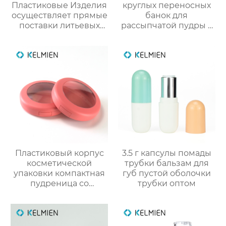
Пластиковые Изделия
круглых переносных
осуществляет прямые
банок для
поставки литьевых
рассыпчатой пудры 5
круглых тубусов для
г с выдвижной кистью
блеска губ объёмом 5
(пустая упаковка)
мл (пустая упаковка)
Пластиковый корпус
3.5 г капсулы помады
косметической
трубки бальзам для
упаковки компактная
губ пустой оболочки
пудреница со
трубки оптом
смотровым окном
индивидуального
дизайна