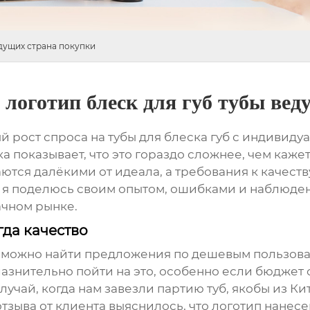
дущих страна покупки
логотип блеск для губ тубы вед
й рост спроса на
тубы для блеска губ
с индивидуа
а показывает, что это гораздо сложнее, чем кажет
ются далёкими от идеала, а требования к качест
е я поделюсь своим опытом, ошибками и наблюде
ачном рынке.
гда качество
ти можно найти предложения по
дешевым пользоват
лазнительно пойти на это, особенно если бюджет о
учай, когда нам завезли партию туб, якобы из Кит
зыва от клиента выяснилось, что логотип нанесен