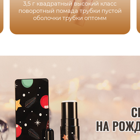
3,5 г квадратный высокий класс
поворотный помада трубки пустой
оболочки трубки оптомм