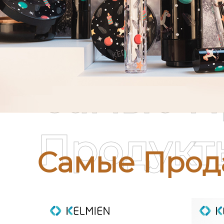
Самые П
Продукт
Самые Прод