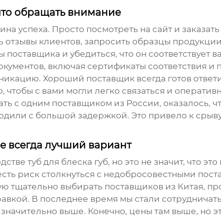
что обращать внимание
на успеха. Просто посмотреть на сайт и заказат
ь отзывы клиентов, запросить образцы продукции
ы поставщика и убедиться, что он соответствует 
кументов, включая сертификаты соответствия и п
никацию. Хороший поставщик всегда готов ответи
, чтобы с вами могли легко связаться и операт
ть с одним поставщиком из России, оказалось, ч
ходили с большой задержкой. Это привело к срыву
е всегда лучший вариант
одстве
туб для блеска губ
, но это не значит, что э
 есть риск столкнуться с недобросовестными пос
ую тщательно выбирать поставщиков из Китая, пр
равкой. В последнее время мы стали сотрудничат
 значительно выше. Конечно, цены там выше, но 