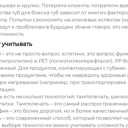
ешево и хрупко. Потеряли клиента, потратили вр
дства
туб для блеска губ
зависит от многих факторо
ипа. Попытки сэкономить на ключевых аспектах (н
дут к проблемам в будущем. Иначе говоря, это не
тоимость.
 учитывать
б
– это не просто вопрос эстетики, это вопрос фу
липропилен) и PET (полиэтилентерефталат). PP б
рачный. Для продуктов, контактирующих с губами,
выми продуктами, чтобы не навредить здоровью п
при нагревании (например, при транспортировке
тации.
сь есть несколько технологий: тампопечать, шелк
татки. Тампопечать – это самый распространенный
ия – это более дорогой, но и более качественный
 – это современный способ, который позволяет 
выборе технологии важно учитывать сложность д