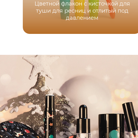
Цветной флакон с кисточкой для
туши для ресниц и отлитый под
давлением