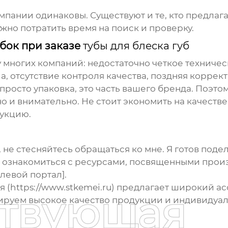
омпании одинаковы. Существуют и те, кто предла
ужно потратить время на поиск и проверку.
бок при заказе
тубы для блеска губ
у многих компаний: недостаточно четкое техниче
, отсутствие контроля качества, поздняя коррек
 просто упаковка, это часть вашего бренда. Поэто
о и внимательно. Не стоит экономить на качестве
дукцию.
 не стесняйтесь обращаться ко мне. Я готов поде
знакомиться с ресурсами, посвященными произво
левой портал].
 (
https://www.stkemei.ru
) предлагает широкий а
ствующая
ируем высокое качество продукции и индивидуал