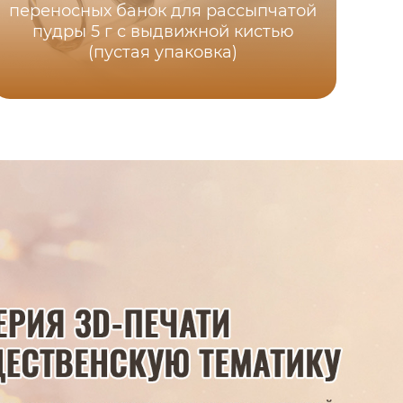
переносных банок для рассыпчатой
бле
пудры 5 г с выдвижной кистью
губ
(пустая упаковка)