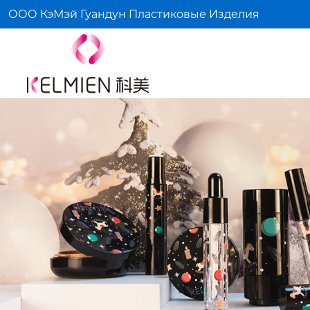
ООО КэМэй Гуандун Пластиковые Изделия