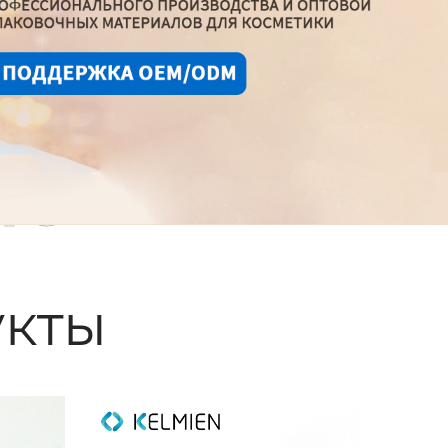
ые
кты