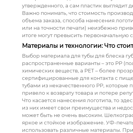
утвержденного, а сам пластик выглядит д
Важно понимать, что стоимость произво
объема заказа, способа нанесения логот
или на точности печати) неизбежно приве
итоге могут превысить первоначальную с
Материалы и технологии: Что стоит
Выбор материала для
тубы для блеска гу
распространенные варианты – это PP (по
химических веществ, а PET – более проз
сертифицированные для контакта с пище
тубами из некачественного PP, которые 
привело к возврату товара и потере репу
Что касается нанесения логотипа, то зде
из них имеет свои преимущества и недос
может быть не очень высоким. Шелкограф
яркое и стойкое изображение. УФ-печать
использовать различные материалы. При 