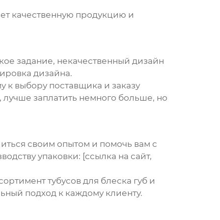
гает качественную продукцию и
ское задание, некачественный дизайн
тировка дизайна.
му к выбору поставщика и заказу
, лучше заплатить немного больше, но
литься своим опытом и помочь вам с
дству упаковки: [ссылка на сайт,
ссортимент
тубусов для блеска губ
и
ьный подход к каждому клиенту.