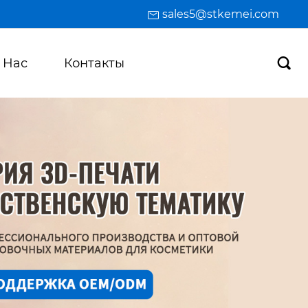
sales5@stkemei.com
 Hас
Контакты
