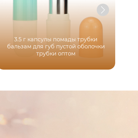
Ква
3.5 г капсулы помады трубки
п
бальзам для губ пустой оболочки
пр
трубки оптом
OE