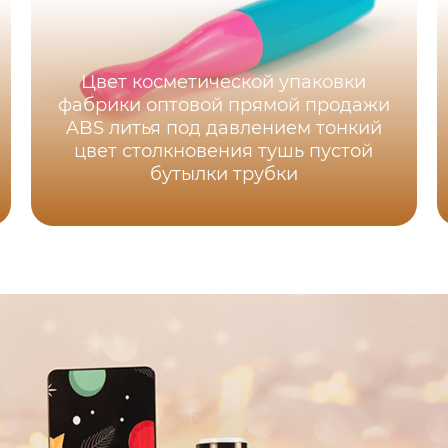
Цвет косметической упаковки
фабрики оптовой прямой продажи
ABS литья под давлением тонкий
цвет столкновения тушь пустой
бутылки трубки