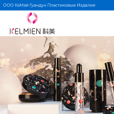
ООО КэМэй Гуандун Пластиковые Изделия