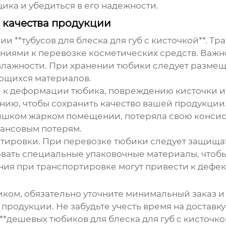
ка и убедиться в его надежности.
 качества продукции
нии **тубусов для блеска для губ с кисточкой**. 
аниями к перевозке косметических средств. Важн
влажности. При хранении тюбики следует размеща
ющихся материалов.
к деформации тюбика, повреждению кисточки и у
ению, чтобы сохранить качество вашей продукции
слишком жарком помещении, потеряла свою конс
нансовым потерям.
ртировки. При перевозке тюбики следует защищат
вать специальные упаковочные материалы, чтобы
ия при транспортировке могут привести к дефек
ком, обязательно уточните минимальный заказ и 
продукции. Не забудьте учесть время на доставк
 **дешевых тюбиков для блеска для губ с кисточко