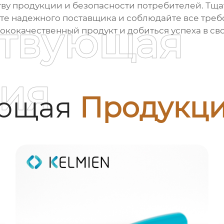
ству продукции и безопасности потребителей. Тщ
те надежного поставщика и соблюдайте все требо
ствующая
кокачественный продукт и добиться успеха в св
ия
ующая
Продукц