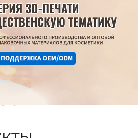
ые
кты