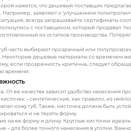
 Порой кажется, что дешевый поставщик предлагае
Например, заявляют о 'улучшенном полипропилен
ситуаций, всегда запрашивайте сертификаты соот
олкнулись с поставщиком, который продавал 'пол
 изготовленный из остатков производства. Потеря
 губ часто выбирают прозрачный или полупрозра
. Некоторые дешевые материалы со временем жел
ому, если прозрачность критична, следует обраща
ию времени.
дежность
. От ее качества зависит удобство нанесения про
кисточек – синтетические, как правило, из нейло
апал кожу губ. Также, кисточка должна быть усто
ироваться и не терять форму.
 на ее форму и длину. Круглые кисточки идеаль
ные – для более точного нанесения в уголки. Важн