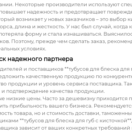
вании. Некоторые производители используют сп
 повышает надежность и предотвращает поврежд
орый возникает у новых заказчиков – это выбор 
рса, длина и жесткость. У нас был случай, когда
 потеряла форму и стала изнашиваться. Выяснилос
ков. Поэтому, прежде чем сделать заказ, рекомен
альных условиях.
ск надежного партнера
ителей и поставщиков **тубусов для блеска для г
едложить качественную продукцию по конкурентн
тво продукции и уровень сервиса поставщика. Та
я и подтверждение качества продукции.
ые низкие цены. Часто за дешевизну приходится п
чить прибыльность вашего бизнеса. Рекомендуетс
мость товара, но и стоимость доставки, таможенн
ками **тубусов для блеска для губ с кисточкой**
вщика зависит от ваших конкретных требований и