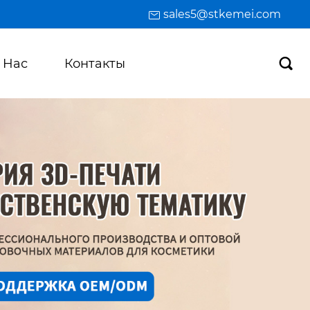
sales5@stkemei.com
 Hас
Контакты
