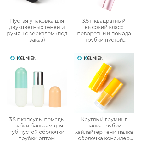
Пустая упаковка для
3,5 г квадратный
двухцветных теней и
высокий класс
румян с зеркалом (под
поворотный помада
заказ)
трубки пустой
оболочки трубки
оптомм
3.5 г капсулы помады
Круглый груминг
трубки бальзам для
палка трубки
губ пустой оболочки
хайлайтер тени палка
трубки оптом
оболочка консилер