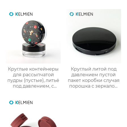
палка пакет
косметический
пластик упаковка
снарядов
Круглые контейнеры
Круглый литой под
для рассыпчатой
давлением пустой
пудры (пустые), литьё
пакет коробки случая
под давлением, с
порошка с зеркалом
вращающейся сеткой
макияжа
и 3D-печатным
новогодним
рисунком. Прямые
поставки с завода