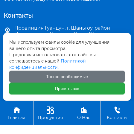
Контакты
Провинция Гуандун, г. Шаньтоу, район

Цзиньпин, ул. Чаошань Лу, д. 183
Мы используем файлы cookie для улучшения

sales5@stkemei.com
вашего опыта просмотра.
Продолжая использовать этот сайт, вы
соглашаетесь с нашей
Политикой

+86-754-82124723
конфиденциальности.

+86-754-82486723
Только необходимые
Принять все

+8613642207480




Авторское право©ООО КэМэй Гуандун Пластиковые Изделия
Главная
Продукция
О Нас
Контакты