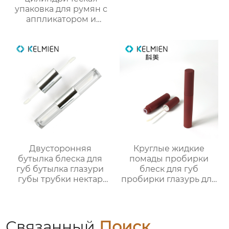
упаковка для румян с
аппликатором и
кистью из пластика
Двусторонняя
Круглые жидкие
бутылка блеска для
помады пробирки
губ бутылка глазури
блеск для губ
губы трубки нектар
пробирки глазурь для
губы масло пустой
губ пробирки нектар
трубки цвет
для губ пустые
косметической
пробирки макияж
упаковки фабрики
пакеты
Связанный
Поиск