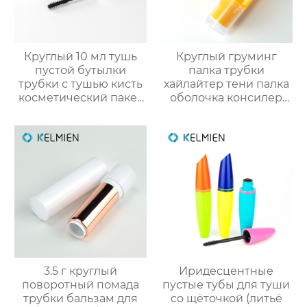
Круглый 10 мл тушь
Круглый груминг
пустой бутылки
палка трубки
трубки с тушью кисть
хайлайтер тени палка
косметический пакет
оболочка консилер
оптовая
палка пакет
косметический
пластик упаковка
снарядов
3.5 г круглый
Иридесцентные
поворотный помада
пустые тубы для туши
трубки бальзам для
со щёточкой (литьё