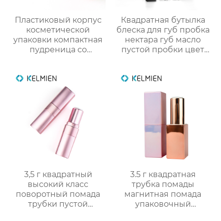
Пластиковый корпус
Квадратная бутылка
косметической
блеска для губ пробка
упаковки компактная
нектара губ масло
пудреница со
пустой пробки цвет
смотровым окном
косметический пакет
индивидуального
OEM
дизайна
пользовательские
обработки
3,5 г квадратный
3.5 г квадратная
высокий класс
трубка помады
поворотный помада
магнитная помада
трубки пустой
упаковочный
оболочки трубки
материал пустой