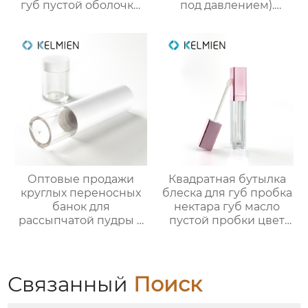
губ пустой оболочки
под давлением).
трубки оптом
Прямые оптовые
поставки от
производителя
упаковки для
косметики
Оптовые продажи
Квадратная бутылка
круглых переносных
блеска для губ пробка
банок для
нектара губ масло
рассыпчатой пудры 5
пустой пробки цвет
г с выдвижной кистью
косметической
(пустая упаковка)
упаковки OEM
Связанный
Поиск