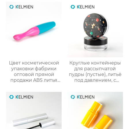
оптомм
оболочки трубки
оптом
Цвет косметической
Круглые контейнеры
упаковки фабрики
для рассыпчатой
оптовой прямой
пудры (пустые), литьё
продажи ABS литья
под давлением, с
под давлением
вращающейся сеткой
тонкий цвет
и 3D-печатным
столкновения тушь
новогодним
пустой бутылки
рисунком. Прямые
трубки
поставки с завода