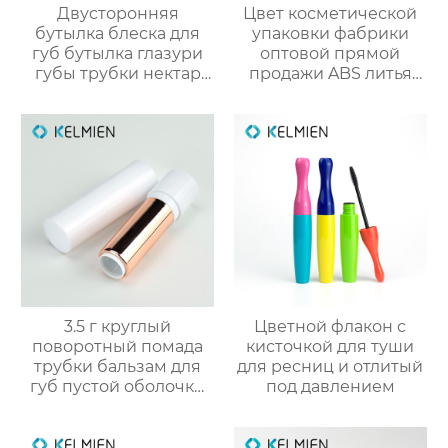
Двусторонняя
Цвет косметической
бутылка блеска для
упаковки фабрики
губ бутылка глазури
оптовой прямой
губы трубки нектар
продажи ABS литья
губы масло пустой
под давлением
трубки цвет
тонкий цвет
косметической
столкновения тушь
упаковки фабрики
пустой бутылки
OEM
трубки
3.5 г круглый
Цветной флакон с
поворотный помада
кисточкой для туши
трубки бальзам для
для ресниц и отлитый
губ пустой оболочки
под давлением
трубки оптом