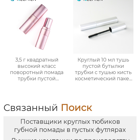
3,5 г квадратный
Круглый 10 мл тушь
высокий класс
пустой бутылки
поворотный помада
трубки с тушью кисть
трубки пустой
косметический пакет
оболочки трубки
оптовая
оптомм
Связанный
Поиск
Поставщики круглых тюбиков
губной помады в пустых футлярах