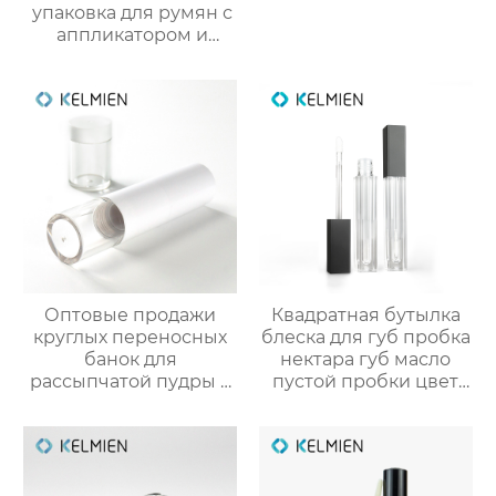
упаковка для румян с
аппликатором и
кистью из пластика
Оптовые продажи
Квадратная бутылка
круглых переносных
блеска для губ пробка
банок для
нектара губ масло
рассыпчатой пудры 5
пустой пробки цвет
г с выдвижной кистью
косметический пакет
(пустая упаковка)
OEM
пользовательские
обработки