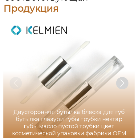
Продукция
Двусторонняя бутылка блеска для губ
бутылка глазури губы трубки нектар
губы масло пустой трубки цвет
косметической упаковки фабрики OEM