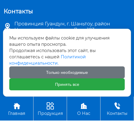
Контакты
Провинция Гуандун, г. Шаньтоу, район

Цзиньпин, ул. Чаошань Лу, д. 183
Мы используем файлы cookie для улучшения

sales5@stkemei.com
вашего опыта просмотра.
Продолжая использовать этот сайт, вы

соглашаетесь с нашей
Политикой
+86-754-82124723
конфиденциальности.

+86-754-82486723
Только необходимые
Принять все

+8613642207480




Авторское право©ООО КэМэй Гуандун Пластиковые Изделия
Главная
Продукция
О Нас
Контакты