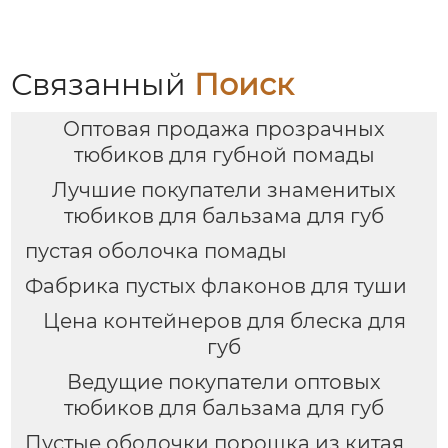
сеткой (пустые), литьё
г с выдвижной кистью
под давлением,
(пустая упаковка)
оптовые продажи
напрямую с завода
Связанный
Поиск
Оптовая продажа прозрачных
тюбиков для губной помады
Лучшие покупатели знаменитых
тюбиков для бальзама для губ
пустая оболочка помады
Фабрика пустых флаконов для туши
Цена контейнеров для блеска для
губ
Ведущие покупатели оптовых
тюбиков для бальзама для губ
Пустые оболочки порошка из китая