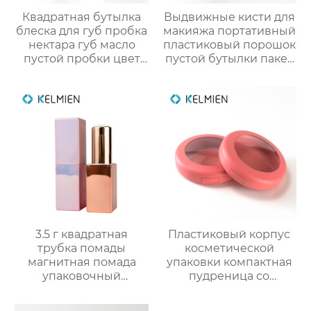
Квадратная бутылка
Выдвижные кисти для
блеска для губ пробка
макияжа портативный
нектара губ масло
пластиковый порошок
пустой пробки цвет
пустой бутылки пакет
косметической
косметический
упаковки OEM
упаковка
3.5 г квадратная
Пластиковый корпус
трубка помады
косметической
магнитная помада
упаковки компактная
упаковочный
пудреница со
материал пустой
смотровым окном
оболочки трубки
индивидуального