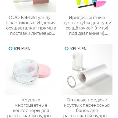
ООО КэМэй Гуандун
Иридесцентные
Пластиковые Изделия
пустые тубы для туши
осуществляет прямые
со щёточкой (литьё
поставки литьевых
под давлением).
круглых тубусов для
Прямые оптовые
блеска губ объёмом 5
поставки от
мл (пустая упаковка)
производителя
упаковки для
косметики
Круглые
Оптовые продажи
многоцветные
круглых переносных
контейнеры для
банок для
рассыпчатой пудры с
рассыпчатой пудры 5