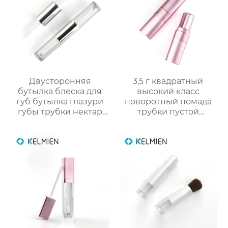
Двусторонняя
3,5 г квадратный
бутылка блеска для
высокий класс
губ бутылка глазури
поворотный помада
губы трубки нектар
трубки пустой
губы масло пустой
оболочки трубки
трубки цвет
оптомм
косметической
упаковки фабрики
OEM