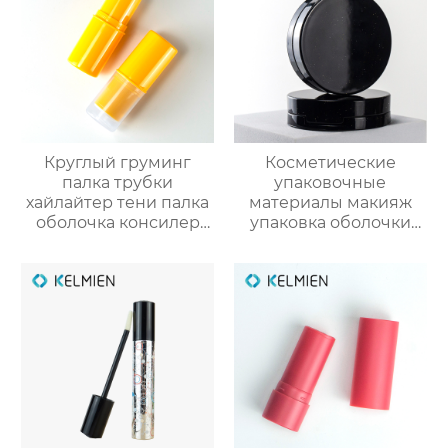
косметики
Круглый груминг
Косметические
палка трубки
упаковочные
хайлайтер тени палка
материалы макияж
оболочка консилер
упаковка оболочки
палка пакет
порошок случае
косметический
формулировки с
пластик упаковка
зеркалом защелки
снарядов
крышка глянцевый
УФ консилер
пластиковые
оболочки