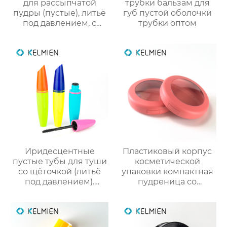
для рассыпчатой
трубки бальзам для
пудры (пустые), литьё
губ пустой оболочки
под давлением, с
трубки оптом
вращающейся сеткой
и 3D-печатным
новогодним
рисунком. Прямые
поставки с завода
Иридесцентные
Пластиковый корпус
пустые тубы для туши
косметической
со щёточкой (литьё
упаковки компактная
под давлением).
пудреница со
Прямые оптовые
смотровым окном
поставки от
индивидуального
производителя
дизайна
упаковки для