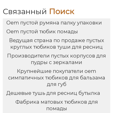
столкновения тушь
пустой бутылки
Связанный
Поиск
трубки
Oem пустой румяна палку упаковки
Oem пустой тюбик помады
Ведущая страна по продаже пустых
круглых тюбиков туши для ресниц
Производители пустых корпусов для
пудры с зеркалами
Крупнейшие покупатели oem
симпатичных тюбиков для бальзама
для губ
Дешевые тушь для ресниц бутылка
Фабрика матовых тюбиков для
помады