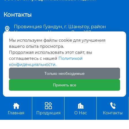
Контакты
Провинция Гуандун, г. Шаньтоу, район

Цзиньпин, ул. Чаошань Лу, д. 183
Мы используем файлы cookie для улучшения

sales5@stkemei.com
вашего опыта просмотра.
Продолжая использовать этот сайт, вы

соглашаетесь с нашей
Политикой
+86-754-82124723
конфиденциальности.

+86-754-82486723
Только необходимые
Принять все

+8613642207480




Авторское право©ООО КэМэй Гуандун Пластиковые Изделия
Главная
Продукция
О Нас
Контакты