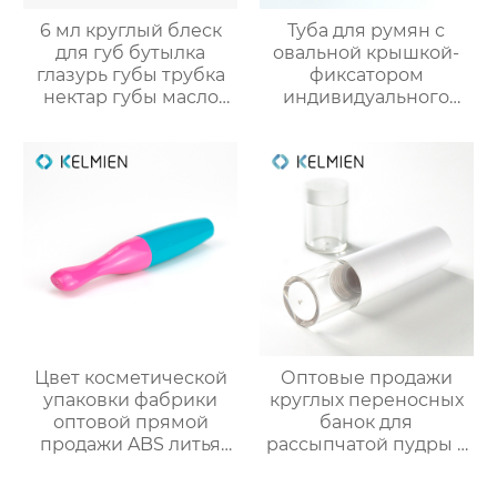
6 мл круглый блеск
Туба для румян с
для губ бутылка
овальной крышкой-
глазурь губы трубка
фиксатором
нектар губы масло
индивидуального
пустой трубки цвет
производства
косметический
корректор контура
упаковка маркировка
упаковка для
косметики
Цвет косметической
Оптовые продажи
упаковки фабрики
круглых переносных
оптовой прямой
банок для
продажи ABS литья
рассыпчатой пудры 5
под давлением
г с выдвижной кистью
тонкий цвет
(пустая упаковка)