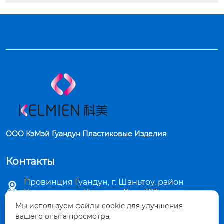
ООО КэМэй Гуандун Пластиковые Изделия
Контакты
Провинция Гуандун, г. Шаньтоу, район

Цзиньпин, ул. Чаошань Лу, д. 183
Мы используем файлы cookie для улучшения

sales5@stkemei.com
вашего опыта просмотра.