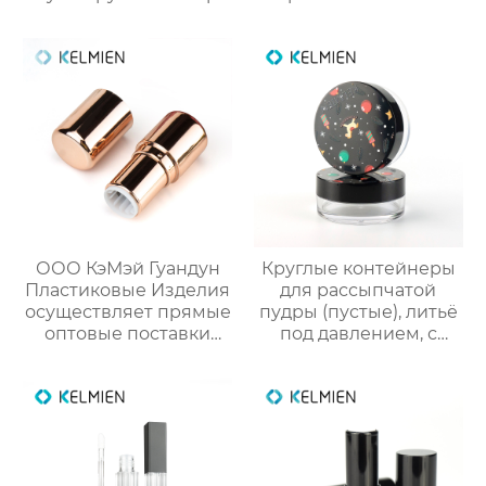
для румян упаковка
губы масло пустой
для косметики
трубки цвет
косметической
упаковки фабрики
OEM
ООО КэМэй Гуандун
Круглые контейнеры
Пластиковые Изделия
для рассыпчатой
осуществляет прямые
пудры (пустые), литьё
оптовые поставки
под давлением, с
круглых стиков для
вращающейся сеткой
румян с производства
и 3D-печатным
новогодним
рисунком. Прямые
поставки с завода