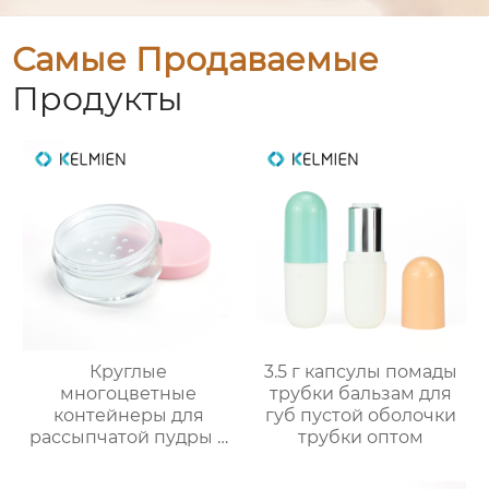
Самые Продаваемые
Продукты
Круглые
3.5 г капсулы помады
многоцветные
трубки бальзам для
контейнеры для
губ пустой оболочки
рассыпчатой пудры с
трубки оптом
сеткой (пустые), литьё
под давлением,