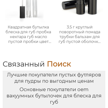
Квадратная бутылка
3.5 г круглый
блеска для губ пробка
поворотный помада
нектара губ масло
трубки бальзам для
пустой пробки цвет
губ пустой оболочки
косметический пакет
трубки оптом
OEM
пользовательские
обработки
Связанный
Поиск
Лучшие покупатели пустых футляров
для пудры по выгодным ценам
Основные покупатели oem
вакуумных бутылочек для блеска для
губ