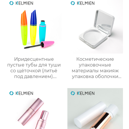
оптовые продажи
напрямую с завода
Иридесцентные
Косметические
пустые тубы для туши
упаковочные
со щёточкой (литьё
материалы макияж
под давлением).
упаковка оболочки
Прямые оптовые
порошок случае
поставки от
сформулированы
производителя
фундамент оболочки
упаковки для
защелки крышка
косметики
глянцевый УФ
квадратных
пластиковых оболочек