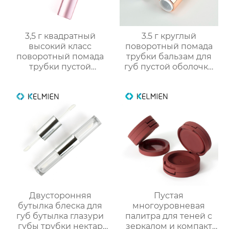
3,5 г квадратный
3.5 г круглый
высокий класс
поворотный помада
поворотный помада
трубки бальзам для
трубки пустой
губ пустой оболочки
оболочки трубки
трубки оптом
оптомм
Пустая
Двусторонняя
многоуровневая
бутылка блеска для
палитра для теней с
губ бутылка глазури
зеркалом и компакт
губы трубки нектар