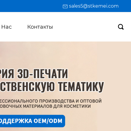
sales5@stkemei.com
 Hас
Контакты
