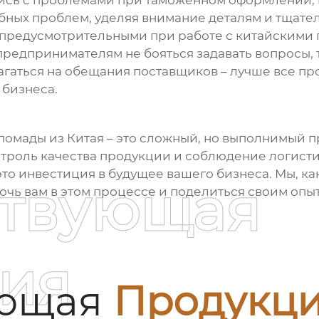
улись с проблемами при таможенном оформлении,
бных проблем, уделяя внимание деталям и тщател
 предусмотрительными при работе с китайскими
предпринимателям не бояться задавать вопросы, 
агаться на обещания поставщиков – лучше все пр
 бизнеса.
помады из Китая
– это сложный, но выполнимый пр
нтроль качества продукции и соблюдение логисти
 это инвестиция в будущее вашего бизнеса. Мы, к
ствующая
очь вам в этом процессе и поделиться своим опы
ия
ующая
Продукц