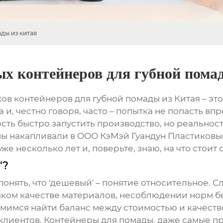
ды из китая
х контейнеров для губной помад
ков
контейнеров для губной помады
из Китая – эт
и, честно говоря, часто – попытка не попасть в
ть быстро запустить производство, но реальност
ы накапливали в ООО КэМэй Гуандун Пластиковы
е несколько лет и, поверьте, знаю, на что стоит
'?
понять, что 'дешевый' – понятие относительное. С
изком качестве материалов, несоблюдении норм б
имся найти баланс между стоимостью и качеством
клиентов.
Контейнеры для помады
, даже самые п