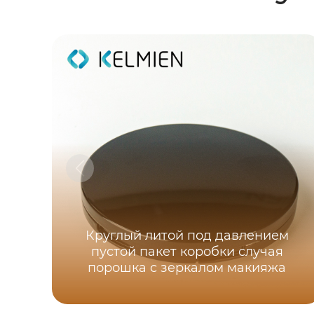
Круглый литой под давлением
пустой пакет коробки случая
порошка с зеркалом макияжа