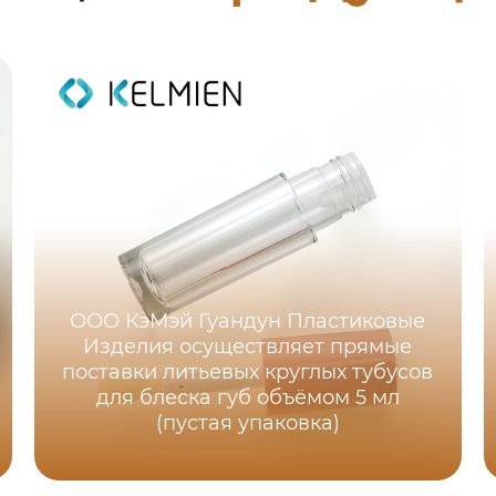
ООО КэМэй Гуандун Пластиковые
Изделия осуществляет прямые
поставки литьевых круглых тубусов
для блеска губ объёмом 5 мл
(пустая упаковка)