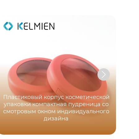
ра
Пластиковый корпус косметической
п
упаковки компактная пудреница со
се
смотровым окном индивидуального
дизайна