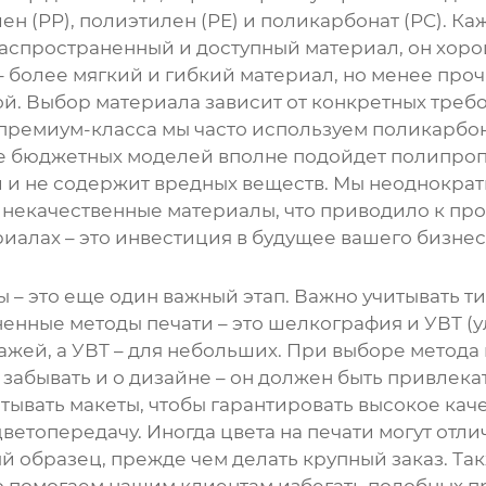
н (PP), полиэтилен (PE) и поликарбонат (PC). К
распространенный и доступный материал, он хор
 более мягкий и гибкий материал, но менее про
й. Выбор материала зависит от конкретных требо
премиум-класса мы часто используем поликарбона
ее бюджетных моделей вполне подойдет полипроп
 и не содержит вредных веществ. Мы неоднократн
некачественные материалы, что приводило к про
риалах – это инвестиция в будущее вашего бизнес
ы
– это еще один важный этап. Важно учитывать т
енные методы печати – это шелкография и УВТ (у
жей, а УВТ – для небольших. При выборе метода
 забывать и о дизайне – он должен быть привлека
ывать макеты, чтобы гарантировать высокое каче
етопередачу. Иногда цвета на печати могут отлич
й образец, прежде чем делать крупный заказ. Так