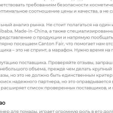
ветствовать требованиям безопасности косметиче
оптимальное соотношение цены и качества, а не
льный анализ рынка. Не стоит полагаться на оди
libaba, Made-in-China, а также специализированны
представление о продукции и напрямую пообщатьс
лярно посещаем Canton Fair, что помогает нам о
ика – это не спринт, а марафон. Нужно время на
епутацию поставщика. Проверяйте отзывы, запраш
ы небольшого объема, прежде чем делать крупный
азы, но это не должно быть единственным крите
поиск надежного партнера, но это оправдывается
 расширяет список проверенных поставщиков, и 
во
йнер для помады
, играет огромную роль в его до