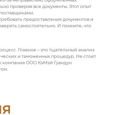
 из-за неправильно оформленных
ьно проверяя все документы. Этот опыт
 поставщиками.
требовать предоставления документов и
оверять самостоятельно. И помните, что
оцесс. Главное – это тщательный анализ
ческих и таможенных процедур. Не стоит
ак компания ООО КэМэй Гуандун
том.
ия