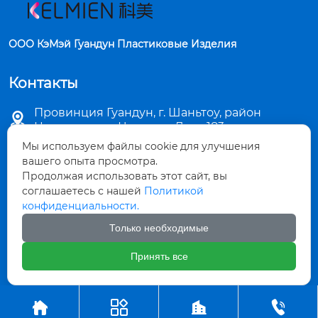
ООО КэМэй Гуандун Пластиковые Изделия
Контакты
Провинция Гуандун, г. Шаньтоу, район

Цзиньпин, ул. Чаошань Лу, д. 183
Мы используем файлы cookie для улучшения

sales5@stkemei.com
вашего опыта просмотра.
Продолжая использовать этот сайт, вы

соглашаетесь с нашей
Политикой
+86-754-82124723
конфиденциальности.

+86-754-82486723
Только необходимые
Принять все

+8613642207480



