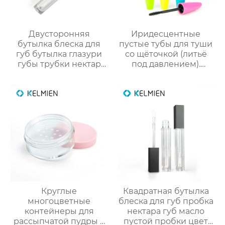
Двусторонняя
Иридесцентные
бутылка блеска для
пустые тубы для туши
губ бутылка глазури
со щёточкой (литьё
губы трубки нектар
под давлением).
губы масло пустой
Прямые оптовые
трубки цвет
поставки от
косметической
производителя
упаковки фабрики
упаковки для
OEM
косметики
Круглые
Квадратная бутылка
многоцветные
блеска для губ пробка
контейнеры для
нектара губ масло
рассыпчатой пудры с
пустой пробки цвет