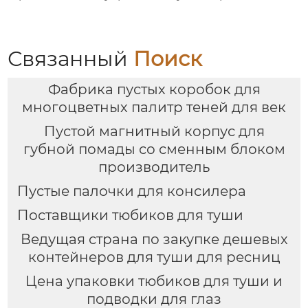
сеткой (пустые), литьё
косметический пакет
под давлением,
OEM
оптовые продажи
пользовательские
напрямую с завода
обработки
Связанный
Поиск
Фабрика пустых коробок для
многоцветных палитр теней для век
Пустой магнитный корпус для
губной помады со сменным блоком
производитель
Пустые палочки для консилера
Поставщики тюбиков для туши
Ведущая страна по закупке дешевых
контейнеров для туши для ресниц
Цена упаковки тюбиков для туши и
подводки для глаз