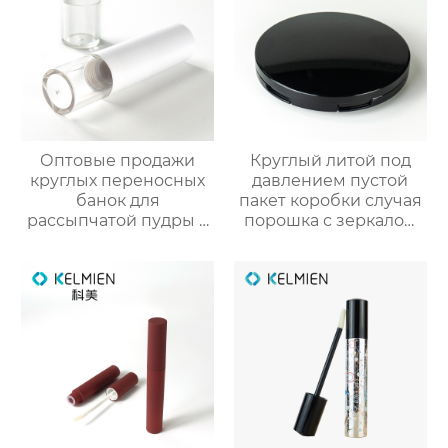
Оптовые продажи
Круглый литой под
круглых переносных
давлением пустой
банок для
пакет коробки случая
рассыпчатой пудры 5
порошка с зеркалом
г с выдвижной кистью
макияжа
(пустая упаковка)