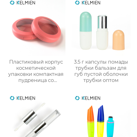
Пластиковый корпус
3.5 г капсулы помады
косметической
трубки бальзам для
упаковки компактная
губ пустой оболочки
пудреница со
трубки оптом
смотровым окном
индивидуального
дизайна