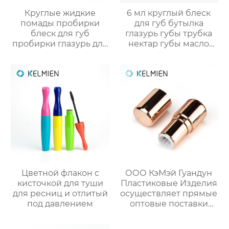
Круглые жидкие
6 мл круглый блеск
помады пробирки
для губ бутылка
блеск для губ
глазурь губы трубка
пробирки глазурь для
нектар губы масло
губ пробирки нектар
пустой трубки цвет
для губ пустые
косметический
пробирки макияж
упаковка маркировка
пакеты
Цветной флакон с
ООО КэМэй Гуандун
кисточкой для туши
Пластиковые Изделия
для ресниц и отлитый
осуществляет прямые
под давлением
оптовые поставки
круглых стиков для
румян с производства