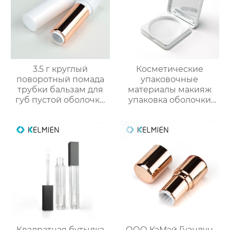
3.5 г круглый
Косметические
поворотный помада
упаковочные
трубки бальзам для
материалы макияж
губ пустой оболочки
упаковка оболочки
трубки оптом
порошок случае
сформулированы
фундамент оболочки
защелки крышка
глянцевый УФ
квадратных
пластиковых оболочек
Квадратная бутылка
ООО КэМэй Гуандун