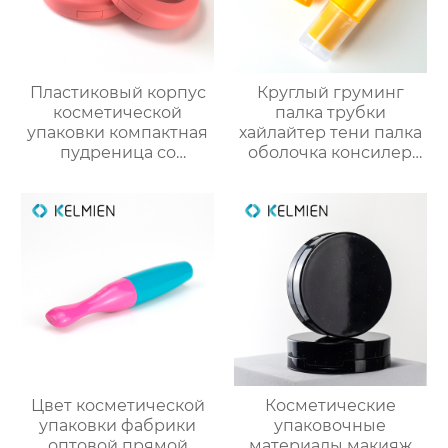
Пластиковый корпус
Круглый груминг
косметической
палка трубки
упаковки компактная
хайлайтер тени палка
пудреница со
оболочка консилер
смотровым окном
палка пакет
индивидуального
косметический
дизайна
пластик упаковка
снарядов
Цвет косметической
Косметические
упаковки фабрики
упаковочные
оптовой прямой
материалы макияж