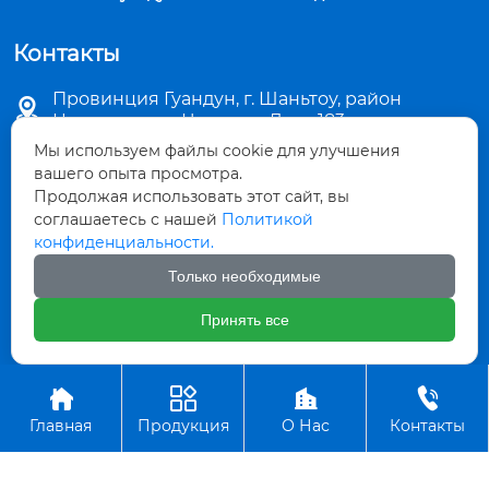
Контакты
Провинция Гуандун, г. Шаньтоу, район

Цзиньпин, ул. Чаошань Лу, д. 183
Мы используем файлы cookie для улучшения

sales5@stkemei.com
вашего опыта просмотра.
Продолжая использовать этот сайт, вы

соглашаетесь с нашей
Политикой
+86-754-82124723
конфиденциальности.

+86-754-82486723
Только необходимые
Принять все

+8613642207480




Авторское право©ООО КэМэй Гуандун Пластиковые Изделия
Главная
Продукция
О Нас
Контакты