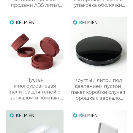
продажи ABS литья
упаковка оболочки
под давлением
порошок случае
тонкий цвет
формулировки с
столкновения тушь
зеркалом защелки
пустой бутылки
крышка глянцевый
трубки
УФ консилер
пластиковые
оболочки
Пустая
Круглый литой под
многоуровневая
давлением пустой
палитра для теней с
пакет коробки случая
зеркалом и компакт
порошка с зеркалом
для румян упаковка
макияжа
для косметики