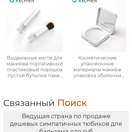
оптом
Выдвижные кисти для
Косметические
макияжа портативный
упаковочные
пластиковый порошок
материалы макияж
пустой бутылки пакет
упаковка оболочки
косметический
порошок случае
упаковка
сформулированы
фундамент оболочки
защелки крышка
Связанный
Поиск
глянцевый УФ
квадратных
Ведущая страна по продаже
пластиковых оболочек
дешевых симпатичных тюбиков для
бальзама для губ