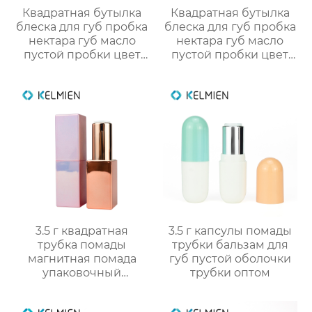
Квадратная бутылка
Квадратная бутылка
блеска для губ пробка
блеска для губ пробка
нектара губ масло
нектара губ масло
пустой пробки цвет
пустой пробки цвет
косметической
косметический пакет
упаковки OEM
OEM
пользовательские
обработки
3.5 г квадратная
3.5 г капсулы помады
трубка помады
трубки бальзам для
магнитная помада
губ пустой оболочки
упаковочный
трубки оптом
материал пустой
оболочки трубки