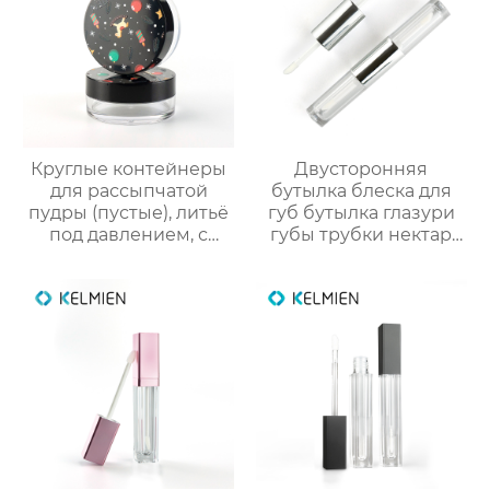
Круглые контейнеры
Двусторонняя
для рассыпчатой
бутылка блеска для
пудры (пустые), литьё
губ бутылка глазури
под давлением, с
губы трубки нектар
вращающейся сеткой
губы масло пустой
и 3D-печатным
трубки цвет
новогодним
косметической
рисунком. Прямые
упаковки фабрики
поставки с завода
OEM