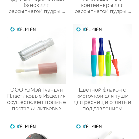
банок для
контейнеры для
рассыпчатой пудры 5
рассыпчатой пудры с
г с выдвижной кистью
сеткой (пустые), литьё
(пустая упаковка)
под давлением,
оптовые продажи
напрямую с завода
ООО КэМэй Гуандун
Цветной флакон с
Пластиковые Изделия
кисточкой для туши
осуществляет прямые
для ресниц и отлитый
поставки литьевых
под давлением
круглых тубусов для
блеска губ объёмом 5
мл (пустая упаковка)