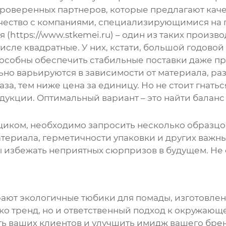
ь проверенных партнеров, которые предлагают ка
ничество с компаниями, специализирующимися на 
(https://www.stkemei.ru) – один из таких прои
 числе квадратные. У них, кстати, большой годов
способны обеспечить стабильные поставки даже п
но варьируются в зависимости от материала, разм
за, тем ниже цена за единицу. Но не стоит гнатьс
дукции. Оптимальный вариант – это найти баланс
щиком, необходимо запросить несколько образцо
материала, герметичности упаковки и других важн
бы избежать неприятных сюрпризов в будущем. Не
рают
экологичные тюбики для помады
, изготовле
ко тренд, но и ответственный подход к окружающе
ть ваших клиентов и улучшить имидж вашего бренд