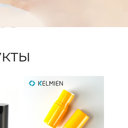
ые
кты