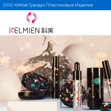
ООО КэМэй Гуандун Пластиковые Изделия