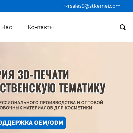
sales5@stkemei.com
 Hас
Контакты
