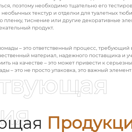
ься, поэтому необходимо тщательно его тестиров
 необычных текстур и отделки для
туалетных тюб
ю пленку, тиснение или другие декоративные эле
екательный продукт.
 помады
– это ответственный процесс, требующий 
чественный материал, надежного поставщика и у
ить на качестве – это может привести к серьезн
ы – это не просто упаковка, это важный элемент
ствующая
ия
ующая
Продукц