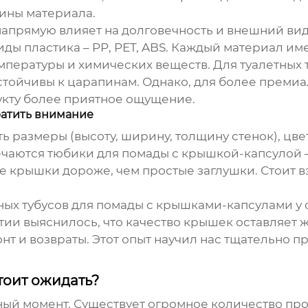
щины материала.
напрямую влияет на долговечность и внешний вид
ы пластика – PP, PET, ABS. Каждый материал име
емпературы и химических веществ. Для
туалетных
устойчивы к царапинам. Однако, для более премиа
укту более приятное ощущение.
ратить внимание
 размеры (высоту, ширину, толщину стенок), цве
речаются
тюбики для помады с крышкой-капсулой
е крышки дороже, чем простые заглушки. Стоит в
ных тубусов для помады
с крышками-капсулами у о
тии выяснилось, что качество крышек оставляет 
нт и возвраты. Этот опыт научил нас тщательно пр
тоит ожидать?
ный момент. Существует огромное количество п