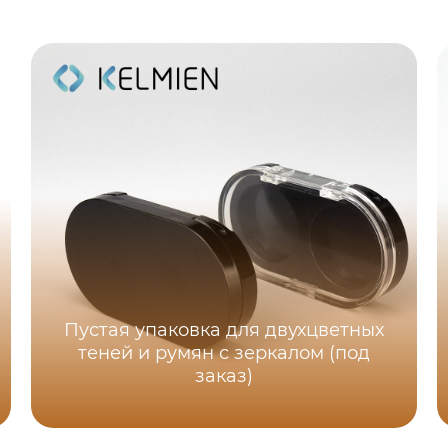
Пустая упаковка для двухцветных
теней и румян с зеркалом (под
заказ)