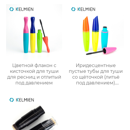
упаковка
Цветной флакон с
Иридесцентные
кисточкой для туши
пустые тубы для туши
для ресниц и отлитый
со щёточкой (литьё
под давлением
под давлением).
Прямые оптовые
поставки от
производителя
упаковки для
косметики