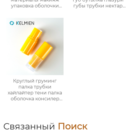
упаковка оболочки
губы трубки нектар
порошок случае
губы масло пустой
сформулированы
трубки цвет
фундамент оболочки
косметической
защелки крышка
упаковки фабрики
глянцевый УФ
OEM
квадратных
пластиковых оболочек
Круглый груминг
палка трубки
хайлайтер тени палка
оболочка консилер
палка пакет
косметический
пластик упаковка
снарядов
Связанный
Поиск