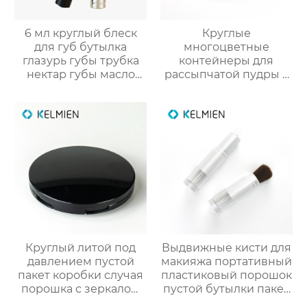
6 мл круглый блеск
Круглые
для губ бутылка
многоцветные
глазурь губы трубка
контейнеры для
нектар губы масло
рассыпчатой пудры с
пустой трубки цвет
сеткой (пустые), литьё
косметический
под давлением,
упаковка маркировка
оптовые продажи
напрямую с завода
Круглый литой под
Выдвижные кисти для
давлением пустой
макияжа портативный
пакет коробки случая
пластиковый порошок
порошка с зеркалом
пустой бутылки пакет
макияжа
косметический