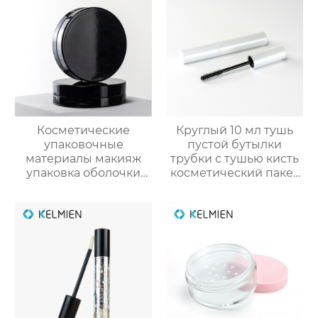
Косметические
Круглый 10 мл тушь
упаковочные
пустой бутылки
материалы макияж
трубки с тушью кисть
упаковка оболочки
косметический пакет
порошок случае
оптовая
формулировки с
зеркалом защелки
крышка глянцевый
УФ консилер
пластиковые
оболочки