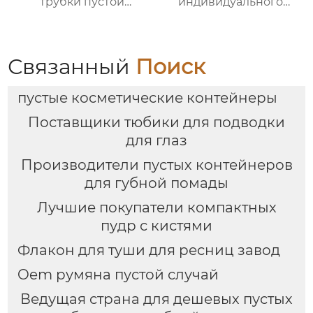
трубки пустой
индивидуального
оболочки трубки
производства
оптомм
корректор контура
упаковка для
косметики
Связанный
Поиск
пустые косметические контейнеры
Поставщики тюбики для подводки
для глаз
Производители пустых контейнеров
для губной помады
Лучшие покупатели компактных
пудр с кистями
Флакон для туши для ресниц завод
Oem румяна пустой случай
Ведущая страна для дешевых пустых