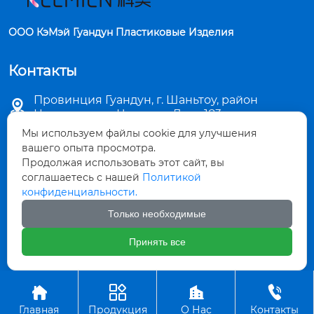
ООО КэМэй Гуандун Пластиковые Изделия
Контакты
Провинция Гуандун, г. Шаньтоу, район

Цзиньпин, ул. Чаошань Лу, д. 183
Мы используем файлы cookie для улучшения

sales5@stkemei.com
вашего опыта просмотра.
Продолжая использовать этот сайт, вы

соглашаетесь с нашей
Политикой
+86-754-82124723
конфиденциальности.

+86-754-82486723
Только необходимые
Принять все

+8613642207480




Авторское право©ООО КэМэй Гуандун Пластиковые Изделия
Главная
Продукция
О Нас
Контакты