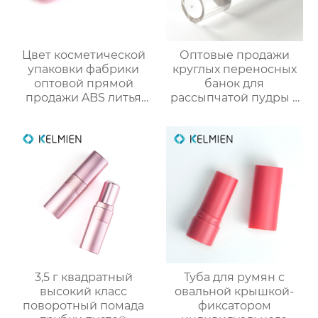
Цвет косметической
Оптовые продажи
упаковки фабрики
круглых переносных
оптовой прямой
банок для
продажи ABS литья
рассыпчатой пудры 5
под давлением
г с выдвижной кистью
тонкий цвет
(пустая упаковка)
столкновения тушь
пустой бутылки
трубки
3,5 г квадратный
Туба для румян с
высокий класс
овальной крышкой-
поворотный помада
фиксатором