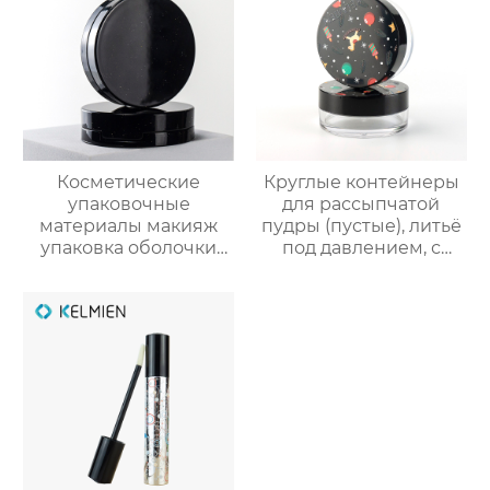
Косметические
Круглые контейнеры
упаковочные
для рассыпчатой
материалы макияж
пудры (пустые), литьё
упаковка оболочки
под давлением, с
порошок случае
вращающейся сеткой
формулировки с
и 3D-печатным
зеркалом защелки
новогодним
крышка глянцевый
рисунком. Прямые
УФ консилер
поставки с завода
пластиковые
оболочки