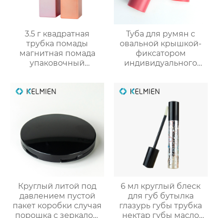
3.5 г квадратная
Туба для румян с
трубка помады
овальной крышкой-
магнитная помада
фиксатором
упаковочный
индивидуального
материал пустой
производства
оболочки трубки
корректор контура
оптом
упаковка для
косметики
Круглый литой под
6 мл круглый блеск
давлением пустой
для губ бутылка
пакет коробки случая
глазурь губы трубка
порошка с зеркалом
нектар губы масло