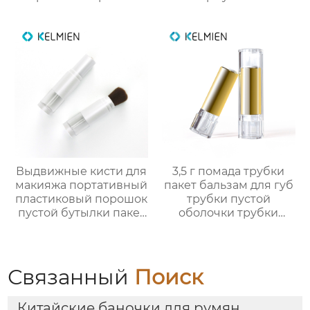
макияжа
пустой трубки цвет
косметический
упаковка маркировка
Выдвижные кисти для
3,5 г помада трубки
макияжа портативный
пакет бальзам для губ
пластиковый порошок
трубки пустой
пустой бутылки пакет
оболочки трубки
косметический
оптом
упаковка
Связанный
Поиск
Китайские баночки для румян