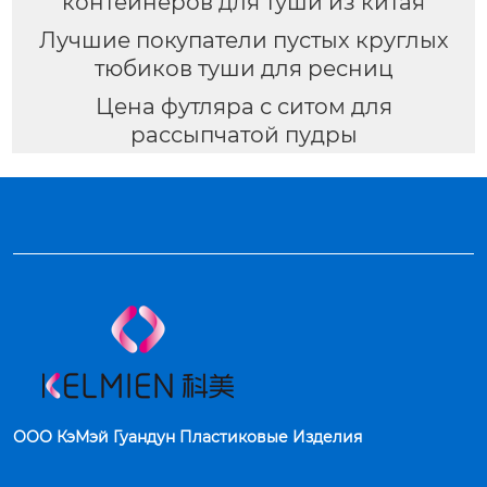
контейнеров для туши из китая
Лучшие покупатели пустых круглых
тюбиков туши для ресниц
Цена футляра с ситом для
рассыпчатой пудры
ООО КэМэй Гуандун Пластиковые Изделия