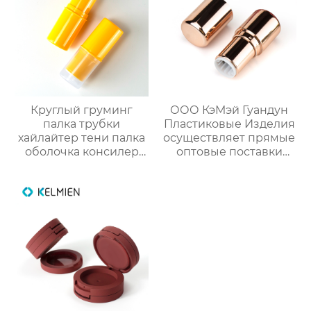
Круглый груминг
ООО КэМэй Гуандун
палка трубки
Пластиковые Изделия
хайлайтер тени палка
осуществляет прямые
оболочка консилер
оптовые поставки
палка пакет
круглых стиков для
косметический
румян с производства
пластик упаковка
снарядов