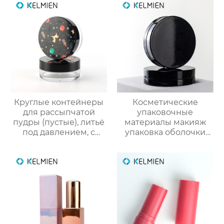
Круглые контейнеры
Косметические
для рассыпчатой
упаковочные
пудры (пустые), литьё
материалы макияж
под давлением, с
упаковка оболочки
вращающейся сеткой
порошок случае
и 3D-печатным
формулировки с
новогодним
зеркалом защелки
рисунком. Прямые
крышка глянцевый
поставки с завода
УФ консилер
пластиковые
оболочки