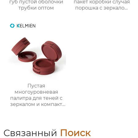
губ пустой оболочки
пакет коробки случая
трубки оптом
порошка с зеркалом
макияжа
Пустая
многоуровневая
палитра для теней с
зеркалом и компакт
для румян упаковка
для косметики
Связанный
Поиск