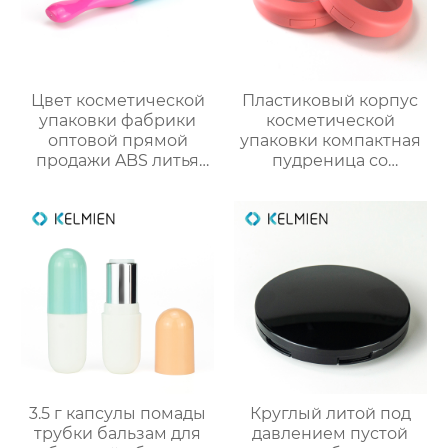
Цвет косметической
Пластиковый корпус
упаковки фабрики
косметической
оптовой прямой
упаковки компактная
продажи ABS литья
пудреница со
под давлением
смотровым окном
тонкий цвет
индивидуального
столкновения тушь
дизайна
пустой бутылки
трубки
3.5 г капсулы помады
Круглый литой под
трубки бальзам для
давлением пустой