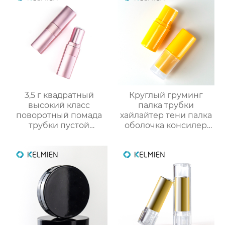
3,5 г квадратный
Круглый груминг
высокий класс
палка трубки
поворотный помада
хайлайтер тени палка
трубки пустой
оболочка консилер
оболочки трубки
палка пакет
оптомм
косметический
пластик упаковка
снарядов