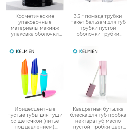
Косметические
3,5 г помада трубки
упаковочные
пакет бальзам для губ
материалы макияж
трубки пустой
упаковка оболочки
оболочки трубки
порошок случае
оптом
формулировки с
зеркалом защелки
крышка глянцевый
УФ консилер
пластиковые
оболочки
Иридесцентные
Квадратная бутылка
пустые тубы для туши
блеска для губ пробка
со щёточкой (литьё
нектара губ масло
под давлением).
пустой пробки цвет
Прямые оптовые
косметической