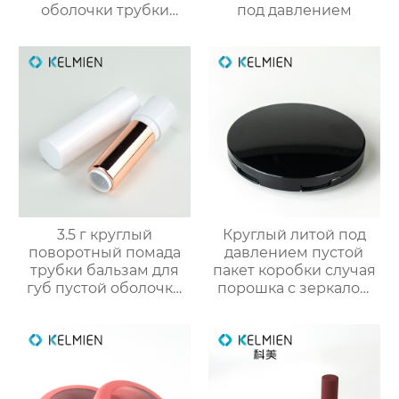
оболочки трубки
под давлением
оптом
3.5 г круглый
Круглый литой под
поворотный помада
давлением пустой
трубки бальзам для
пакет коробки случая
губ пустой оболочки
порошка с зеркалом
трубки оптом
макияжа