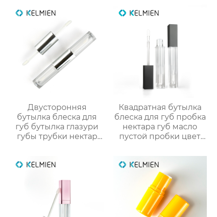
Двусторонняя
Квадратная бутылка
бутылка блеска для
блеска для губ пробка
губ бутылка глазури
нектара губ масло
губы трубки нектар
пустой пробки цвет
губы масло пустой
косметический пакет
трубки цвет
OEM
косметической
пользовательские
упаковки фабрики
обработки
OEM