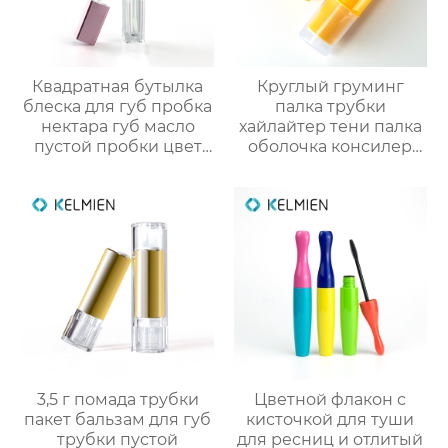
Квадратная бутылка
Круглый груминг
блеска для губ пробка
палка трубки
нектара губ масло
хайлайтер тени палка
пустой пробки цвет
оболочка консилер
косметической
палка пакет
упаковки OEM
косметический
пластик упаковка
снарядов
3,5 г помада трубки
Цветной флакон с
пакет бальзам для губ
кисточкой для туши
трубки пустой
для ресниц и отлитый