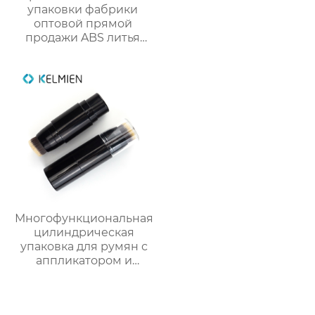
упаковки фабрики
оптовой прямой
продажи ABS литья
под давлением
тонкий цвет
столкновения тушь
пустой бутылки
трубки
Многофункциональная
цилиндрическая
упаковка для румян с
аппликатором и
кистью из пластика