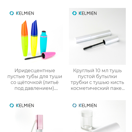
пустой трубки цвет
трубки оптом
косметический
упаковка маркировка
Иридесцентные
Круглый 10 мл тушь
пустые тубы для туши
пустой бутылки
со щёточкой (литьё
трубки с тушью кисть
под давлением).
косметический пакет
Прямые оптовые
оптовая
поставки от
производителя
упаковки для
косметики