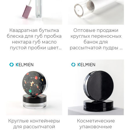
Квадратная бутылка
Оптовые продажи
блеска для губ пробка
круглых переносных
нектара губ масло
банок для
пустой пробки цвет
рассыпчатой пудры 5
косметической
г с выдвижной кистью
упаковки OEM
(пустая упаковка)
Круглые контейнеры
Косметические
для рассыпчатой
упаковочные