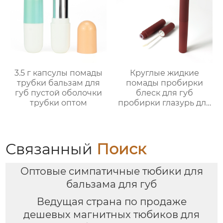
3.5 г капсулы помады
Круглые жидкие
трубки бальзам для
помады пробирки
губ пустой оболочки
блеск для губ
трубки оптом
пробирки глазурь для
губ пробирки нектар
для губ пустые
пробирки макияж
пакеты
Связанный
Поиск
Оптовые симпатичные тюбики для
бальзама для губ
Ведущая страна по продаже
дешевых магнитных тюбиков для