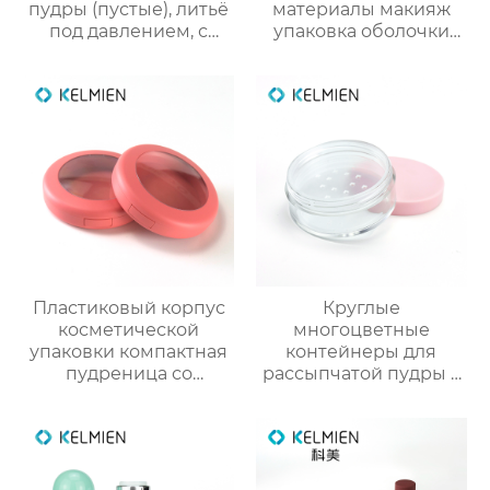
пудры (пустые), литьё
материалы макияж
под давлением, с
упаковка оболочки
вращающейся сеткой
порошок случае
и 3D-печатным
формулировки с
новогодним
зеркалом защелки
рисунком. Прямые
крышка глянцевый
поставки с завода
УФ консилер
пластиковые
оболочки
Пластиковый корпус
Круглые
косметической
многоцветные
упаковки компактная
контейнеры для
пудреница со
рассыпчатой пудры с
смотровым окном
сеткой (пустые), литьё
индивидуального
под давлением,
дизайна
оптовые продажи
напрямую с завода