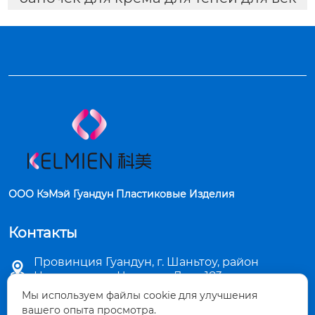
ООО КэМэй Гуандун Пластиковые Изделия
Контакты
Провинция Гуандун, г. Шаньтоу, район

Цзиньпин, ул. Чаошань Лу, д. 183
Мы используем файлы cookie для улучшения

sales5@stkemei.com
вашего опыта просмотра.