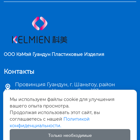
ООО КэМэй Гуандун Пластиковые Изделия
Контакты
Провинция Гуандун, г. Шаньтоу, район

Цзиньпин, ул. Чаошань Лу, д. 183
Мы используем файлы cookie для улучшения

sales5@stkemei.com
вашего опыта просмотра.
Продолжая использовать этот сайт, вы

соглашаетесь с нашей
Политикой
+86-754-82124723
конфиденциальности.

+86-754-82486723
Только необходимые