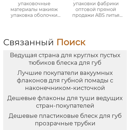
упаковочные
упаковки фабрики
материалы макияж
оптовой прямой
упаковка оболочки
продажи ABS литья
порошок случае
под давлением
формулировки с
тонкий цвет
зеркалом защелки
столкновения тушь
крышка глянцевый
пустой бутылки
Связанный
Поиск
УФ консилер
трубки
пластиковые
Ведущая страна для круглых пустых
оболочки
тюбиков блеска для губ
Лучшие покупатели вакуумных
флаконов для губной помады с
наконечником-кисточкой
Дешевые флаконы для туши ведущих
стран-покупателей
Дешевые пластиковые блеск для губ
прозрачные трубки