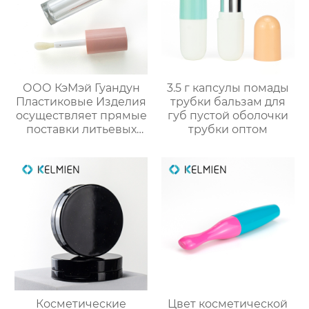
ООО КэМэй Гуандун
3.5 г капсулы помады
Пластиковые Изделия
трубки бальзам для
осуществляет прямые
губ пустой оболочки
поставки литьевых
трубки оптом
круглых тубусов для
блеска губ объёмом 5
мл (пустая упаковка)
Косметические
Цвет косметической