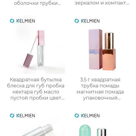
зеркалом и компакт
оболочки трубки
для румян упаковка
оптом
для косметики
Квадратная бутылка
3.5 г квадратная
блеска для губ пробка
трубка помады
нектара губ масло
магнитная помада
пустой пробки цвет
упаковочный
косметической
материал пустой
упаковки OEM
оболочки трубки
оптом