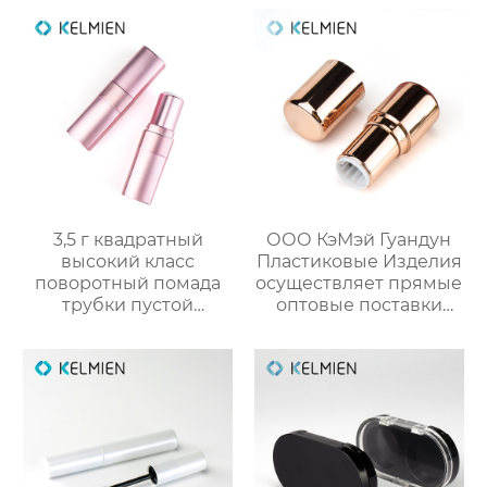
3,5 г квадратный
ООО КэМэй Гуандун
высокий класс
Пластиковые Изделия
поворотный помада
осуществляет прямые
трубки пустой
оптовые поставки
оболочки трубки
круглых стиков для
оптомм
румян с производства