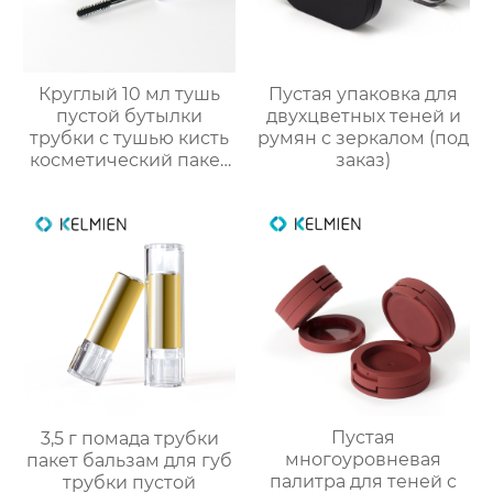
Круглый 10 мл тушь
Пустая упаковка для
пустой бутылки
двухцветных теней и
трубки с тушью кисть
румян с зеркалом (под
косметический пакет
заказ)
оптовая
Пустая
3,5 г помада трубки
многоуровневая
пакет бальзам для губ
палитра для теней с
трубки пустой