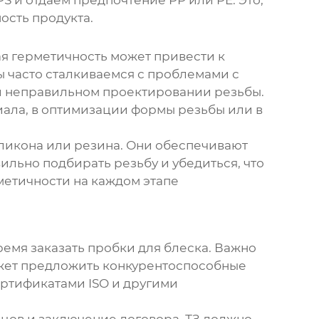
S и отдаем предпочтение PP или PE. Это,
ость продукта.
ая герметичность может привести к
ы часто сталкиваемся с проблемами с
и неправильном проектировании резьбы.
ала, в оптимизации формы резьбы или в
ликона или резина. Они обеспечивают
ильно подбирать резьбу и убедиться, что
метичности на каждом этапе
ремя заказать
пробки для блеска
. Важно
ожет предложить конкурентоспособные
ертификатами ISO и другими