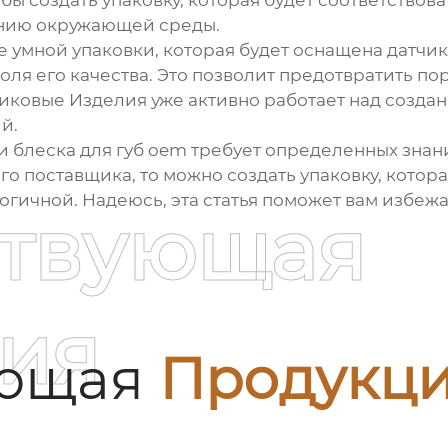
обы создать упаковку, которая будет соответство
ению окружающей среды.
е умной упаковки, которая будет оснащена датчи
оля его качества. Это позволит предотвратить по
ковые Изделия уже активно работает над создан
й.
 блеска для губ oem
требует определенных знани
о поставщика, то можно создать упаковку, котора
огичной. Надеюсь, эта статья поможет вам избе
ствующая
ия
ующая
Продукц