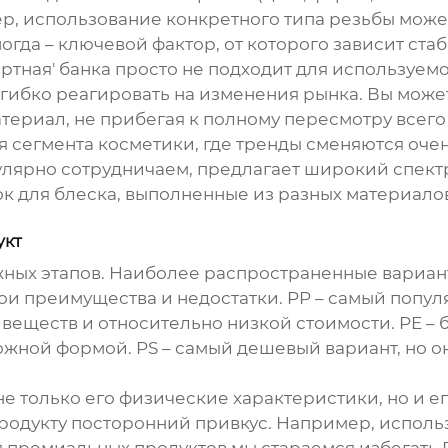
р, использование конкретного типа резьбы може
ногда – ключевой фактор, от которого зависит ста
артная' банка просто не подходит для используе
гибко реагировать на изменения рынка. Вы може
териал, не прибегая к полному пересмотру всего
 сегмента косметики, где тренды сменяются оче
улярно сотрудничаем, предлагает широкий спек
ок для блеска, выполненные из разных материал
укт
жных этапов. Наиболее распространенные вариант
вои преимущества и недостатки. PP – самый попу
веществ и относительно низкой стоимости. PE – 
ожной формой. PS – самый дешевый вариант, но о
 только его физические характеристики, но и его
родукту посторонний привкус. Например, исполь