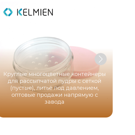
Круглые многоцветные контейнеры
для рассыпчатой пудры с сеткой
(пустые), литьё под давлением,
3
оптовые продажи напрямую с
завода