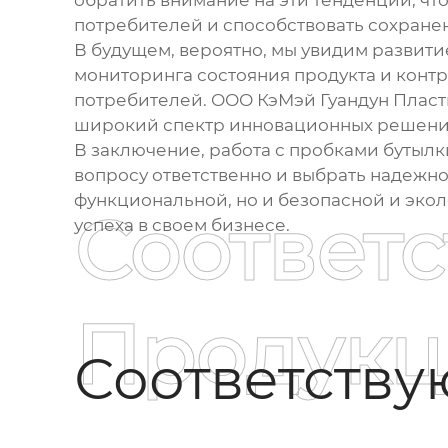
обратить внимание на эти тенденции, чт
потребителей и способствовать сохран
В будущем, вероятно, мы увидим развити
мониторинга состояния продукта и контр
потребителей. ООО КэМэй Гуандун Пласти
широкий спектр инновационных решени
В заключение, работа с
пробками бутылки
вопросу ответственно и выбрать надежног
функциональной, но и безопасной и экол
Соответ
успеха в своем бизнесе.
Продукц
Соответств