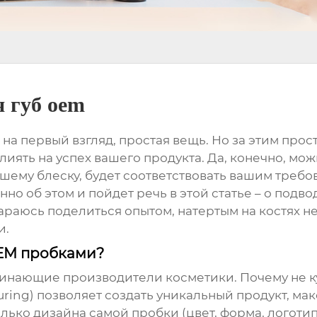
я губ oem
, на первый взгляд, простая вещь. Но за этим пр
иять на успех вашего продукта. Да, конечно, можн
ашему блеску, будет соответствовать вашим требов
о об этом и пойдет речь в этой статье – о подв
араюсь поделиться опытом, натертым на костях 
и.
OEM пробками?
инающие производители косметики. Почему не ку
turing) позволяет создать уникальный продукт, 
олько дизайна самой пробки (цвет, форма, логотип