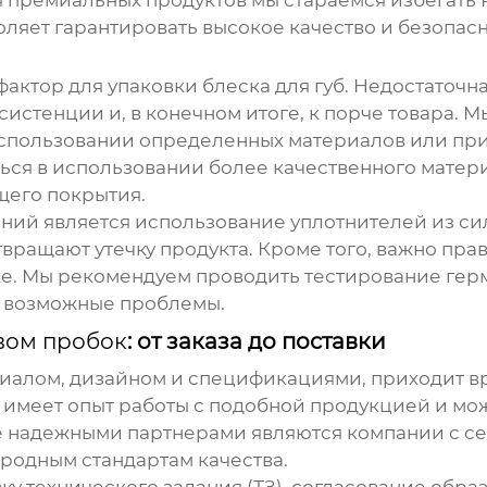
я премиальных продуктов мы стараемся избегать P
оляет гарантировать высокое качество и безопасн
фактор для упаковки блеска для губ. Недостаточн
истенции и, в конечном итоге, к порче товара. М
использовании определенных материалов или пр
ся в использовании более качественного матери
его покрытия.
ий является использование уплотнителей из си
ращают утечку продукта. Кроме того, важно прав
лке. Мы рекомендуем проводить тестирование гер
ть возможные проблемы.
вом пробок
: от заказа до поставки
риалом, дизайном и спецификациями, приходит в
 имеет опыт работы с подобной продукцией и м
ее надежными партнерами являются компании с с
родным стандартам качества.