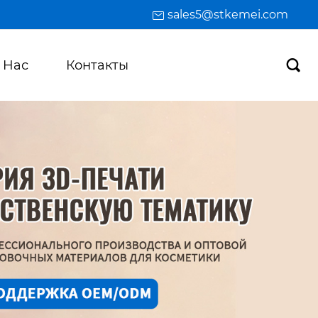
sales5@stkemei.com
 Hас
Контакты
