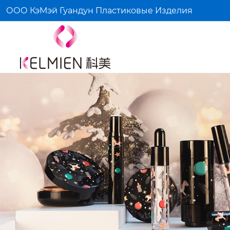
ООО КэМэй Гуандун Пластиковые Изделия