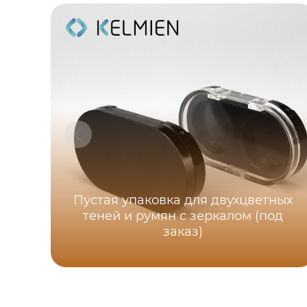
Пустая упаковка для двухцветных
теней и румян с зеркалом (под
заказ)