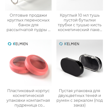
Оптовые продажи
Круглый 10 мл тушь
круглых переносных
пустой бутылки
банок для
трубки с тушью кисть
рассыпчатой пудры 5
косметический пакет
г с выдвижной кистью
оптовая
(пустая упаковка)
Пластиковый корпус
Пустая упаковка для
косметической
двухцветных теней и
упаковки компактная
румян с зеркалом (под
пудреница со
заказ)