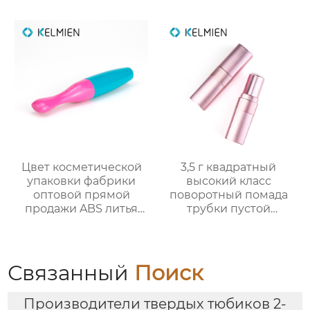
смотровым окном
индивидуального
дизайна
Цвет косметической
3,5 г квадратный
упаковки фабрики
высокий класс
оптовой прямой
поворотный помада
продажи ABS литья
трубки пустой
под давлением
оболочки трубки
тонкий цвет
оптомм
столкновения тушь
пустой бутылки
Связанный
Поиск
трубки
Производители твердых тюбиков 2-