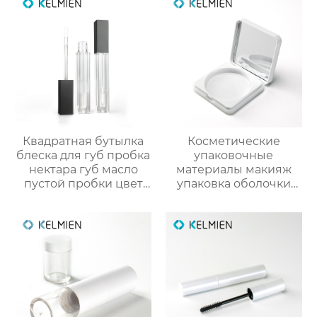
Квадратная бутылка
Косметические
блеска для губ пробка
упаковочные
нектара губ масло
материалы макияж
пустой пробки цвет
упаковка оболочки
косметический пакет
порошок случае
OEM
сформулированы
пользовательские
фундамент оболочки
обработки
защелки крышка
глянцевый УФ
квадратных
пластиковых оболочек