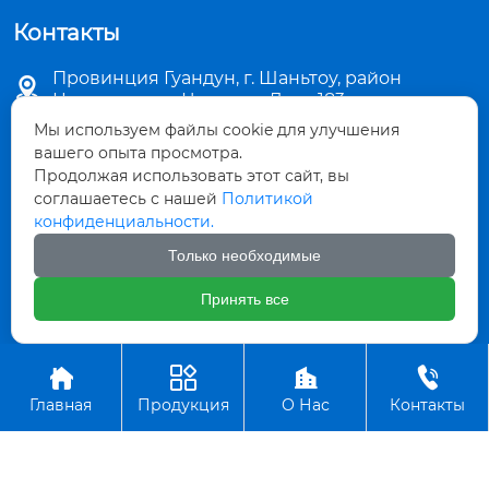
Контакты
Провинция Гуандун, г. Шаньтоу, район

Цзиньпин, ул. Чаошань Лу, д. 183
Мы используем файлы cookie для улучшения

sales5@stkemei.com
вашего опыта просмотра.
Продолжая использовать этот сайт, вы

соглашаетесь с нашей
Политикой
+86-754-82124723
конфиденциальности.

+86-754-82486723
Только необходимые
Принять все

+8613642207480




Авторское право©ООО КэМэй Гуандун Пластиковые Изделия
Главная
Продукция
О Нас
Контакты