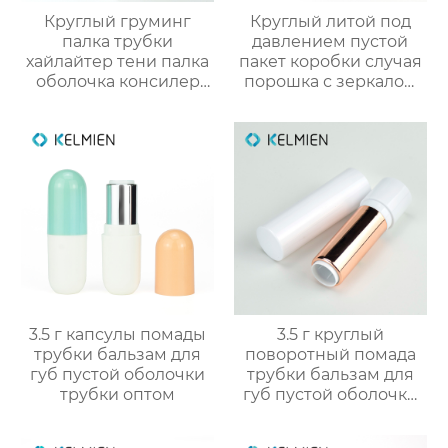
Круглый груминг
Круглый литой под
палка трубки
давлением пустой
хайлайтер тени палка
пакет коробки случая
оболочка консилер
порошка с зеркалом
палка пакет
макияжа
косметический
пластик упаковка
снарядов
3.5 г капсулы помады
3.5 г круглый
трубки бальзам для
поворотный помада
губ пустой оболочки
трубки бальзам для
трубки оптом
губ пустой оболочки
трубки оптом