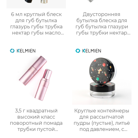
6 мл круглый блеск
Двусторонняя
для губ бутылка
бутылка блеска для
глазурь губы трубка
губ бутылка глазури
нектар губы масло
губы трубки нектар
пустой трубки цвет
губы масло пустой
косметический
трубки цвет
упаковка маркировка
косметической
упаковки фабрики
OEM
3,5 г квадратный
Круглые контейнеры
высокий класс
для рассыпчатой
поворотный помада
пудры (пустые), литьё
трубки пустой
под давлением, с
оболочки трубки
вращающейся сеткой