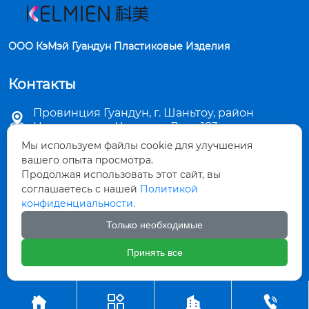
ООО КэМэй Гуандун Пластиковые Изделия
Контакты
Провинция Гуандун, г. Шаньтоу, район

Цзиньпин, ул. Чаошань Лу, д. 183
Мы используем файлы cookie для улучшения

sales5@stkemei.com
вашего опыта просмотра.
Продолжая использовать этот сайт, вы

соглашаетесь с нашей
Политикой
+86-754-82124723
конфиденциальности.

+86-754-82486723
Только необходимые
Принять все

+8613642207480



