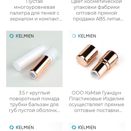
Пустая
Цвет косметической
многоуровневая
упаковки фабрики
палитра для теней с
оптовой прямой
зеркалом и компакт
продажи ABS литья
для румян упаковка
под давлением
для косметики
тонкий цвет
столкновения тушь
пустой бутылки
трубки
3.5 г круглый
ООО КэМэй Гуандун
поворотный помада
Пластиковые Изделия
трубки бальзам для
осуществляет прямые
губ пустой оболочки
оптовые поставки
трубки оптом
круглых стиков для
румян с производства