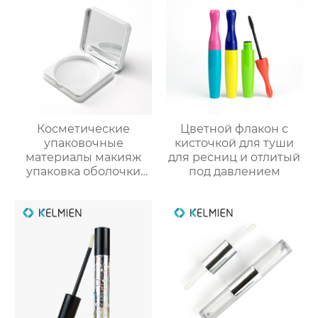
Косметические
Цветной флакон с
упаковочные
кисточкой для туши
материалы макияж
для ресниц и отлитый
упаковка оболочки
под давлением
порошок случае
сформулированы
фундамент оболочки
защелки крышка
глянцевый УФ
квадратных
пластиковых оболочек