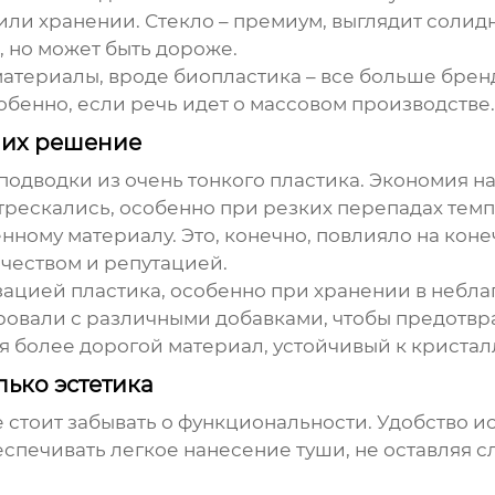
и хранении. Стекло – премиум, выглядит солидно
 но может быть дороже.
териалы, вроде биопластика – все больше бренд
обенно, если речь идет о массовом производстве.
 их решение
 подводки
из очень тонкого пластика. Экономия на
 трескались, особенно при резких перепадах тем
нному материалу. Это, конечно, повлияло на коне
чеством и репутацией.
ацией пластика, особенно при хранении в небла
вали с различными добавками, чтобы предотврат
я более дорогой материал, устойчивый к кристал
лько эстетика
 не стоит забывать о функциональности. Удобство 
спечивать легкое нанесение туши, не оставляя с