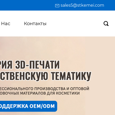
sales5@stkemei.com
 Hас
Контакты
