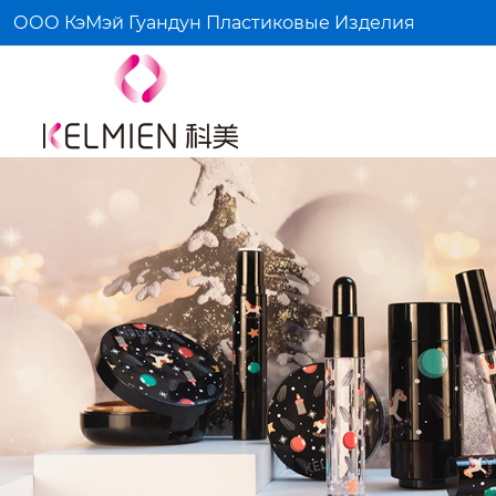
ООО КэМэй Гуандун Пластиковые Изделия