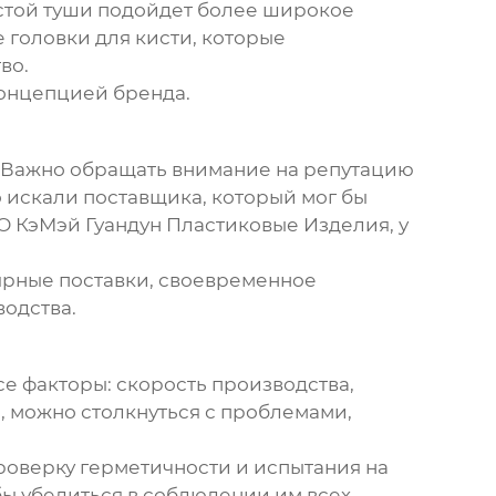
устой туши подойдет более широкое
 головки для кисти, которые
во.
концепцией бренда.
ы. Важно обращать внимание на репутацию
о искали поставщика, который мог бы
 КэМэй Гуандун Пластиковые Изделия, у
лярные поставки, своевременное
водства.
все факторы: скорость производства,
е, можно столкнуться с проблемами,
проверку герметичности и испытания на
бы убедиться в соблюдении им всех