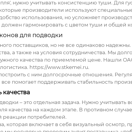
пля', нужно учитывать консистенцию туши. Для г
екоторые производители используют специальные
добство использования, но усложняет производст
Он должен гармонировать с цветом туши и общей 
конов для подводки
много поставщиков, но не все одинаково надежн
тва, а также на условия сотрудничества. Мы долг
ужного качества по приемлемой цене. Нашли ОАО
логистика.
https://www.stkemei.ru
.
 построить с ним долгосрочные отношения. Регу
 все помогает поддерживать стабильность произ
 качества
одводки
– это отдельная задача. Нужно учитывать 
ля качества на каждом этапе. В противном случа
й реакции потребителей.
а, которая включает в себя визуальный осмотр, 
е мы регулярно проводим аудит поставщика, что