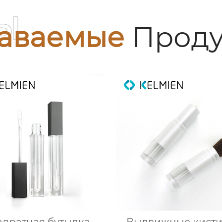
ы
аваемые
Проду