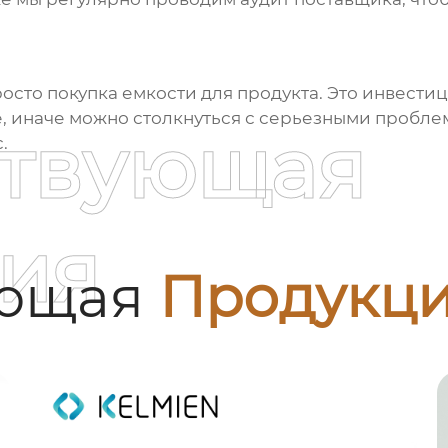
росто покупка емкости для продукта. Это инвести
пе, иначе можно столкнуться с серьезными пробл
ствующая
.
ия
ующая
Продукц