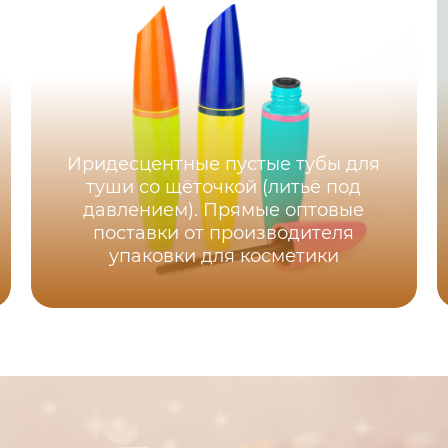
Иридесцентные пустые тубы для
туши со щёточкой (литьё под
давлением). Прямые оптовые
поставки от производителя
упаковки для косметики