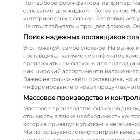
При выборе форм-фактора, например, 'ка
основание, для жидкой – более узкое. Н
интегрированы в флакон. Это повышает у
Не стоит забывать и про цвет флакона. 
Поиск надежных поставщиков
фла
Это, пожалуй, самое сложное. На рынке 
поставщика, наличие сертификатов качес
предложить нам
флаконы для подводки
н
них широкий ассортимент и налаженная 
Важно не только найти поставщика, но и
информирование о новых продуктах – это
Массовое производство и контроль
Массовое производство
флаконов для п
стоимость, а также необходимость контро
которые приведут к убыткам и негативно
Мы используем систему контроля качеств
стойкость к внешним воздействиям. Такж