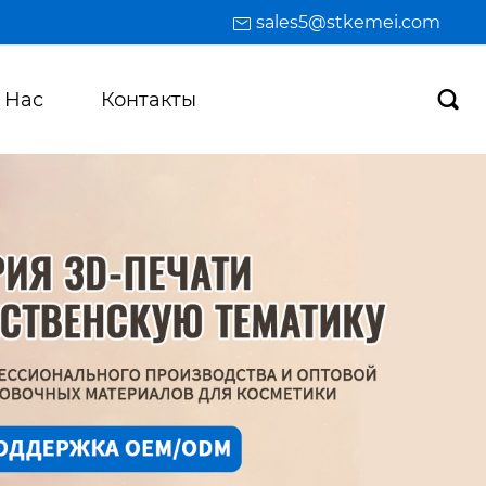
sales5@stkemei.com
 Hас
Контакты
