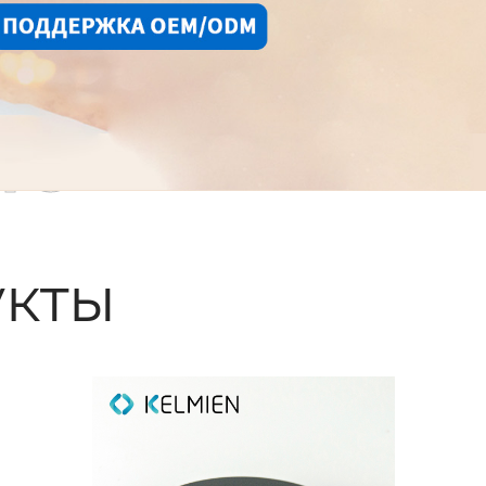
ые
кты