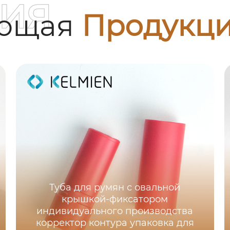
ия
ующая
Продукц
Туба для румян с овальной
крышкой-фиксатором
индивидуального производства
корректор контура упаковка для