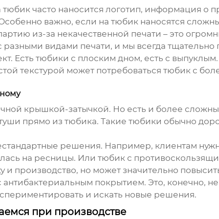
а тюбик часто наносится логотип, информация о пр
 Особенно важно, если на тюбик наносятся сложн
партию из-за некачественной печати – это огро
с разными видами печати, и мы всегда тщательно 
т. Есть тюбики с плоским дном, есть с выпуклым. 
устой текстурой может потребоваться тюбик с бо
жному
ычной крышкой-затычкой. Но есть и более сложн
туши прямо из тюбика. Такие тюбики обычно дор
нестандартные решения. Например, клиентам нуж
илась на ресницы. Или тюбик с противоскользящи
 и производство, но может значительно повысит
с антибактериальным покрытием. Это, конечно, не
кспериментировать и искать новые решения.
аемся при производстве