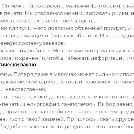
. Он может быть связан с разными факторами: с к
в печати. Мы стараемся минимизировать риски, 
чество на всех этапах производства.
ики для туши – это довольно объемный продукт, и
о если речь идет о больших объемах. Мы сотруд
енную доставку заказов.
 хранения тюбиков. Некоторые материалы чувстви
словия хранения, чтобы избежать деформации и
тически важно
фии. Потеря даже в мелочах может сильно испорт
слишком мелкий шрифт, который невозможно прочи
и неестественно.
ед печатью, и всегда консультируем клиентов п
печать, шелкография, тампопечать. Выбор зависит
да клиент заказал тюбики с очень сложным градие
иться с такой задачей. Пришлось искать другое
бы добиться желаемого результата. Это потребов