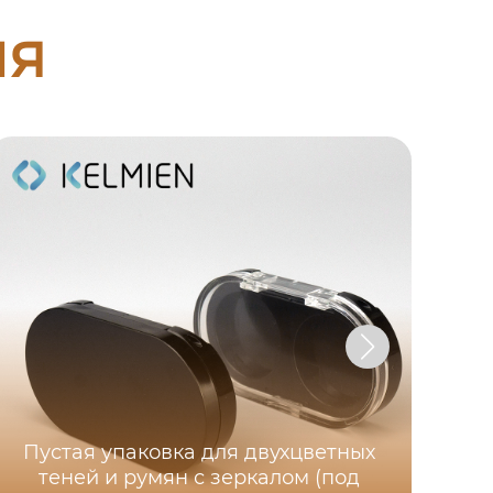
ия
Дв
г
Пустая упаковка для двухцветных
н
теней и румян с зеркалом (под