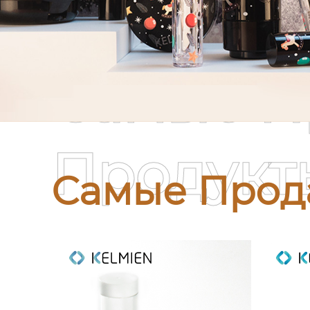
Самые П
Продукт
Самые Прод