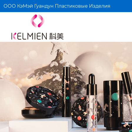
ООО КэМэй Гуандун Пластиковые Изделия