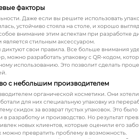
чевые факторы
ьности. Даже если вы решите использовать упако
илась, устойчиво стояла на столе, и хорошо выгл
обое внимание этим аспектам при разработке диз
и является стильным аксессуаром.
 диктуют свои правила. Все больше внимания уд
, можно разработать упаковку с QR-кодом, котор
ному использованию. Это позволит сделать проц
ей.
тво с небольшим производителем
водителем органической косметики. Они хотели
аботали для них специальную упаковку из перер
тему скидок за возврат пустых упаковок. Это бы
в разработку и производство. Но результат прев
ривлек новых клиентов, которые оценили его заб
к можно превратить проблему в возможность.