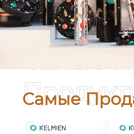
Самые П
Продукт
Самые Прод