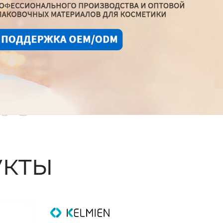
ые
кты