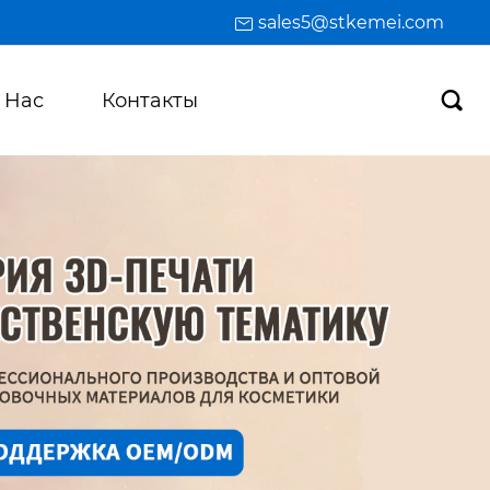
sales5@stkemei.com
 Hас
Контакты
