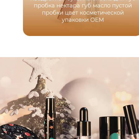
пробка нектара губ масло пустой
пробки цвет косметической
упаковки OEM