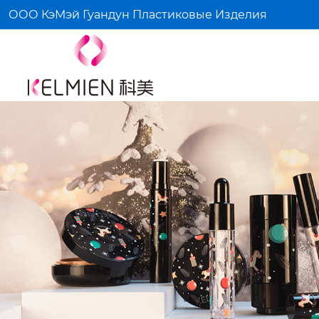
ООО КэМэй Гуандун Пластиковые Изделия