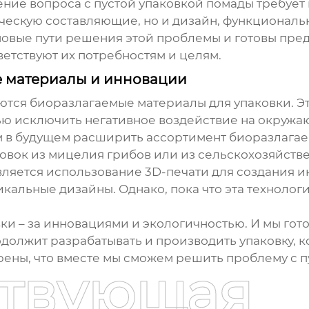
ение вопроса с
пустой упаковкой помады
требует
ческую составляющие, но и дизайн, функциональ
новые пути решения этой проблемы и готовы пр
етствуют их потребностям и целям.
е материалы и инновации
ются биоразлагаемые материалы для упаковки. Эт
ью исключить негативное воздействие на окруж
м в будущем расширить ассортимент биоразлагае
овок из мицелия грибов или из сельскохозяйстве
яется использование 3D-печати для создания ин
икальные дизайны. Однако, пока что эта технолог
ки – за инновациями и экологичностью. И мы гот
олжит разрабатывать и производить упаковку, ко
рены, что вместе мы сможем решить проблему с
п
ствующая