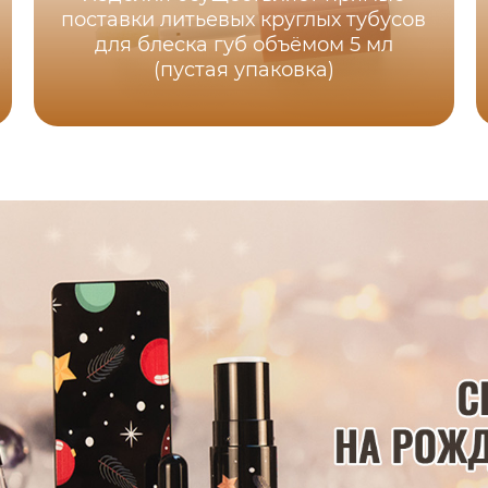
поставки литьевых круглых тубусов
для блеска губ объёмом 5 мл
(пустая упаковка)