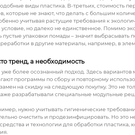
обные виды пластика. В-третьих, стоимость пе
в, которые не знают, что делать с большим колич
обенно учитывая растущие требования к экологи
е условие, но далеко не единственное. Помимо э
ь
пустые упаковки помады
– значит выбрасывать 
реработки в другие материалы, например, в эле
то тренд, а необходимость
уже более осознанный подход. Здесь вариантов ма
агают программы по сбору и повторному использ
амен на скидку на следующую покупку. Это не то
даже разрабатывали специальные модульные реш
пример, нужно учитывать гигиенические требовани
тельно очистить и продезинфицировать. Но это 
редства и технологии для обработки пластика, к
ия.