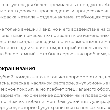
спользуются для более премиальных продуктов. 
о металл дороже в производстве, и процесс окра
Окраска металла – отдельная тема, требующая ст
е только внешний вид, но и его воздействие на с
мпонентами помады, что приводит к ее изменению 
дством всегда проводим тесты совместимости м
отали с одним клиентом, который использовал к
 на более темный – это была серьезная проблема
и окрашивания
 губной помады
– это не только вопрос эстетики, н
ска, краска в масляном растворе, эмульсионные
мерное покрытие, но требует специального обору
 варианты, но они менее долговечны и подверже
а. Важно, чтобы пигмент был устойчив к ультра
орпусов, которые будут храниться на полках мага