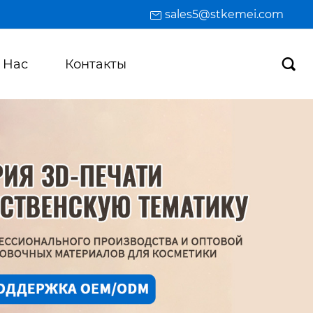
sales5@stkemei.com
 Hас
Контакты
