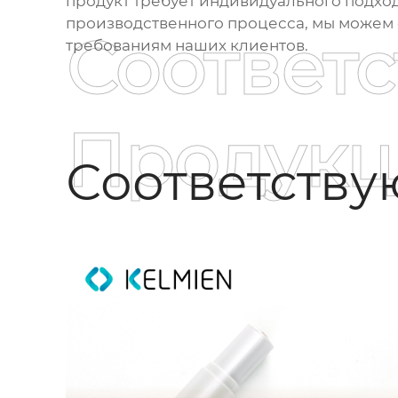
продукт требует индивидуального подхо
производственного процесса, мы можем с
Соответ
требованиям наших клиентов.
Продукц
Соответств