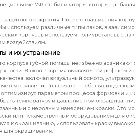
специальные УФ-стабилизаторы, которые добавляю
е защитного покрытия. После окрашивания корпу
 Мы используем различные типы лаков, в зависим
ческих корпусов используем полиуретановые лак
им воздействиям.
ты и их устранение
ого корпуса губной помады
неизбежно возникают р
ерхности. Важно вовремя выявлять эти дефекты и
ачества, включая визуальный осмотр, ультразвук
яется появление 'плавиков' – небольших дефор
, оптимизируя параметры процесса формовки и 
брать температуру и давление при окрашивании,
вязанными с неровным нанесением краски. Это мо
ски или некачественным оборудованием для окр
уса к окрашиванию, использовать краску высоког
я для окрашивания.