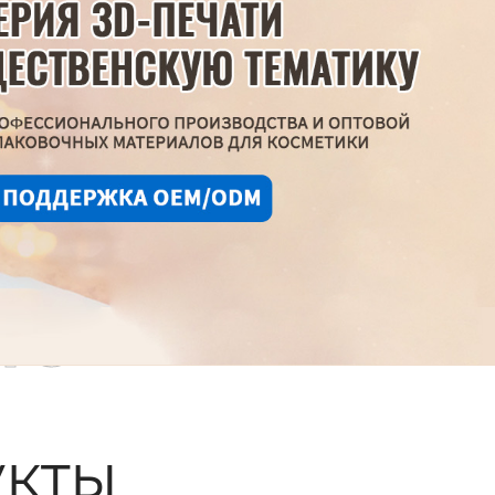
ые
кты