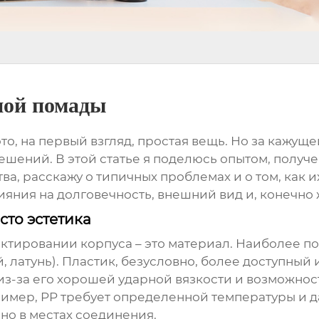
ной помады
это, на первый взгляд, простая вещь. Но за кажу
шений. В этой статье я поделюсь опытом, получ
а, расскажу о типичных проблемах и о том, как и
ияния на долговечность, внешний вид и, конечно 
сто эстетика
ктировании корпуса – это материал. Наиболее по
й, латунь). Пластик, безусловно, более доступны
 из-за его хорошей ударной вязкости и возможно
ример, PP требует определенной температуры и д
но в местах соединения.