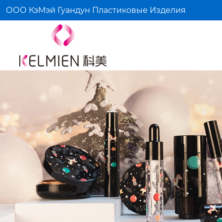
ООО КэМэй Гуандун Пластиковые Изделия