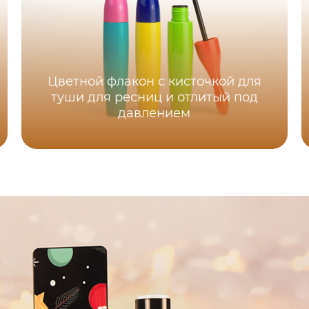
Цветной флакон с кисточкой для
туши для ресниц и отлитый под
давлением