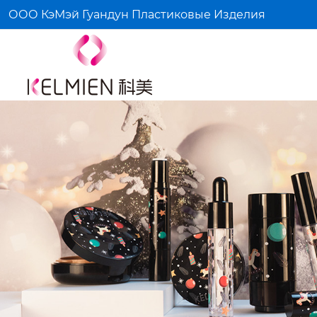
ООО КэМэй Гуандун Пластиковые Изделия