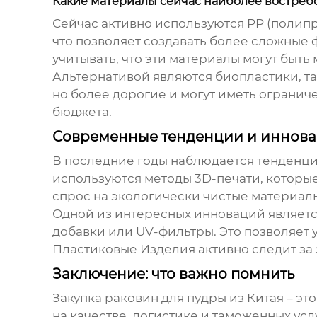
Какие материалы сейчас наиболее востреб
Сейчас активно используются PP (полип
что позволяет создавать более сложные 
учитывать, что эти материалы могут быт
Альтернативой являются биопластики, та
но более дорогие и могут иметь огранич
бюджета.
Современные тенденции и иннов
В последние годы наблюдается тенденци
используются методы 3D-печати, которы
спрос на экологически чистые материалы
Одной из интересных инноваций являетс
добавки или UV-фильтры. Это позволяет 
Пластиковые Изделия активно следит за 
Заключение: что важно помнить
Закупка
раковин для пудры из Китая
– эт
на качестве, логистике и таможенных ус