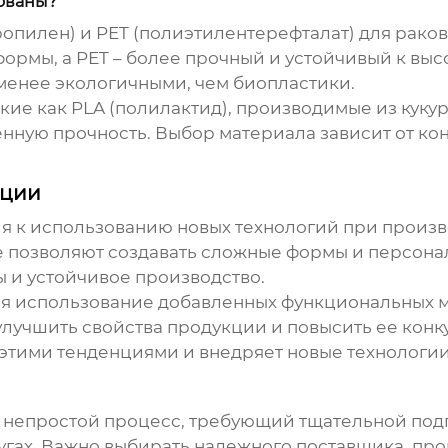
ованы?
ропилен) и PET (полиэтилентерефталат) для
раков
формы, а PET – более прочный и устойчивый к выс
ь менее экологичными, чем биопластики.
кие как PLA (полилактид), производимые из куку
енную прочность. Выбор материала зависит от ко
ации
я к использованию новых технологий при произ
е позволяют создавать сложные формы и персона
 и устойчивое производство.
я использование добавленных функциональных м
улучшить свойства продукции и повысить ее кон
этими тенденциями и внедряет новые технологии
о непростой процесс, требующий тщательной подг
лугах. Важно выбирать надежного поставщика, пр