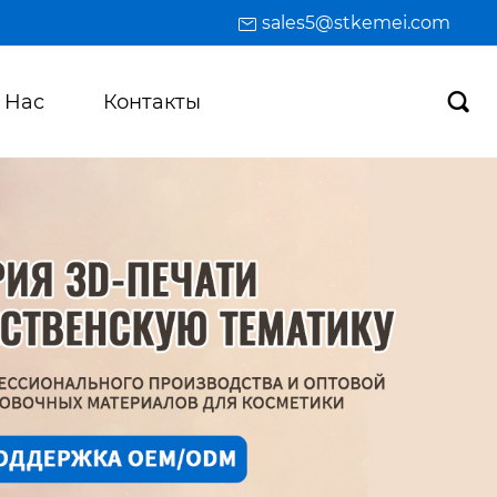
sales5@stkemei.com
 Hас
Контакты
