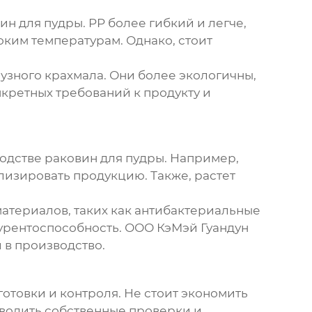
ин для пудры
. PP более гибкий и легче,
оким температурам. Однако, стоит
рузного крахмала. Они более экологичны,
нкретных требований к продукту и
водстве
раковин для пудры
. Например,
лизировать продукцию. Также, растет
атериалов, таких как антибактериальные
курентоспособность. ООО КэМэй Гуандун
 в производство.
отовки и контроля. Не стоит экономить
оводить собственные проверки и