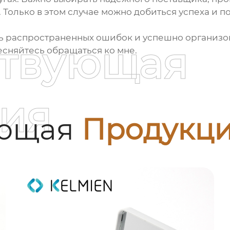
Только в этом случае можно добиться успеха и по
ь распространенных ошибок и успешно организов
ствующая
есняйтесь обращаться ко мне.
ия
ующая
Продукц