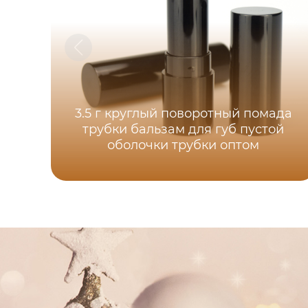
3.5 г круглый поворотный помада
трубки бальзам для губ пустой
оболочки трубки оптом