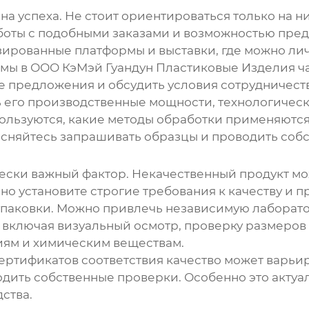
а успеха. Не стоит ориентироваться только на н
оты с подобными заказами и возможностью предо
изированные платформы и выставки, где можно ли
мы в ООО КэМэй Гуандун Пластиковые Изделия ча
е предложения и обсудить условия сотрудничеств
 его производственные мощности, технологичес
пользуются, какие методы обработки применяются
есняйтесь запрашивать образцы и проводить соб
чески важный фактор. Некачественный продукт мож
о установите строгие требования к качеству и п
 упаковки. Можно привлечь независимую лабора
включая визуальный осмотр, проверку размеров и
иям и химическим веществам.
ертификатов соответствия качество может варьир
одить собственные проверки. Особенно это акту
ства.