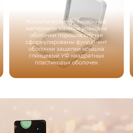
Косметические упаковочные
материалы макияж упаковка
оболочки порошок случае
сформулированы фундамент
оболочки защелки крышка
глянцевый УФ квадратных
пластиковых оболочек