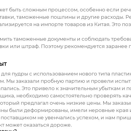
жет быть сложным процессом, особенно если реч
ставки, таможенные пошлины и другие расходы. Р
лизируется на импорте товаров из Китая. Это по
мить таможенные документы и соблюдать требов
авки или штраф. Поэтому рекомендуется заранее
ыт
 для пудры
с использованием нового типа пластик
. Мы заказали пробную партию и провели испыта
ались. Это привело к значительным убыткам и по
вщика, необходимо самостоятельно проверять кач
 который предлагал очень низкие цены. Мы заказ
вины были деформированы, имели неровные края
 поставщиком не увенчались успехом, и нам приш
кт может оказаться дороже.