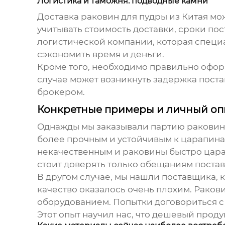
Логистика и таможня: подводные камни
Доставка
раковин для пудры
из Китая мо
учитывать стоимость доставки, сроки по
логистической компании, которая специа
сэкономить время и деньги.
Кроме того, необходимо правильно офор
случае может возникнуть задержка пост
брокером.
Конкретные примеры и личный оп
Однажды мы заказывали партию
раковин
более прочным и устойчивым к царапинам
некачественным и раковины быстро царап
стоит доверять только обещаниям поста
В другом случае, мы нашли поставщика,
качество оказалось очень плохим. Рако
оборудованием. Попытки договориться с
Этот опыт научил нас, что дешевый проду