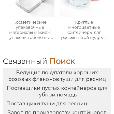
Косметические
Круглые
упаковочные
многоцветные
материалы макияж
контейнеры для
упаковка оболочки
рассыпчатой пудры с
порошок случае
сеткой (пустые), литьё
сформулированы
под давлением,
фундамент оболочки
оптовые продажи
защелки крышка
напрямую с завода
Связанный
Поиск
глянцевый УФ
квадратных
Ведущие покупатели хороших
пластиковых оболочек
розовых флаконов туши для ресниц
Поставщики пустых контейнеров для
губной помады
Поставщики туши для ресниц
Завод по производству контейнеров