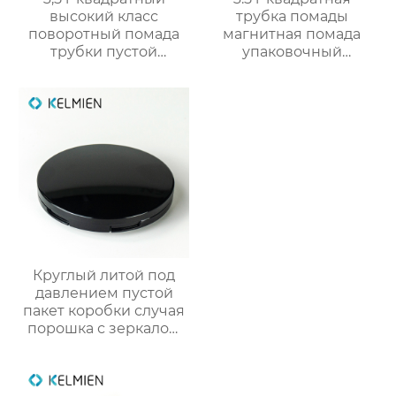
высокий класс
трубка помады
поворотный помада
магнитная помада
трубки пустой
упаковочный
оболочки трубки
материал пустой
оптомм
оболочки трубки
оптом
Круглый литой под
давлением пустой
пакет коробки случая
порошка с зеркалом
макияжа