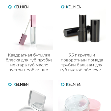
для косметики
блеска губ объёмом 5
мл (пустая упаковка)
Квадратная бутылка
3.5 г круглый
блеска для губ пробка
поворотный помада
нектара губ масло
трубки бальзам для
пустой пробки цвет
губ пустой оболочки
косметической
трубки оптом
упаковки OEM