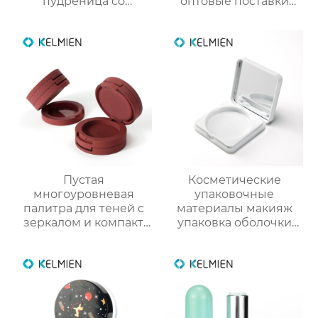
пудреница со
оптовые поставки
смотровым окном
круглых стиков для
индивидуального
румян с производства
дизайна
Пустая
Косметические
многоуровневая
упаковочные
палитра для теней с
материалы макияж
зеркалом и компакт
упаковка оболочки
для румян упаковка
порошок случае
для косметики
сформулированы
фундамент оболочки
защелки крышка
глянцевый УФ
квадратных