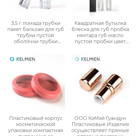
3,5 г помада трубки
Квадратная бутылка
пакет бальзам для губ
блеска для губ пробка
трубки пустой
нектара губ масло
оболочки трубки
пустой пробки цвет
оптом
косметический пакет
OEM
пользовательские
обработки
Пластиковый корпус
ООО КэМэй Гуандун
косметической
Пластиковые Изделия
упаковки компактная
осуществляет прямые