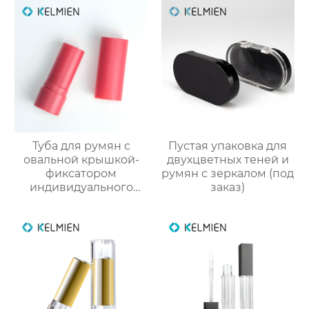
Туба для румян с
Пустая упаковка для
овальной крышкой-
двухцветных теней и
фиксатором
румян с зеркалом (под
индивидуального
заказ)
производства
корректор контура
упаковка для
косметики