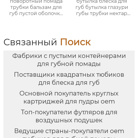
поворотный помада
бутылка блеска для
трубки бальзам для
губ бутылка глазури
губ пустой оболочки
губы трубки нектар
трубки оптом
губы масло пустой
трубки цвет
косметической
упаковки фабрики
Связанный
Поиск
OEM
Фабрики с пустыми контейнерами
для губной помады
Поставщики квадратных тюбиков
для блеска для губ
Основной покупатель круглых
картриджей для пудры oem
Топ-покупатели футляров для
воздушных подушек
Ведущие страны-покупатели oem