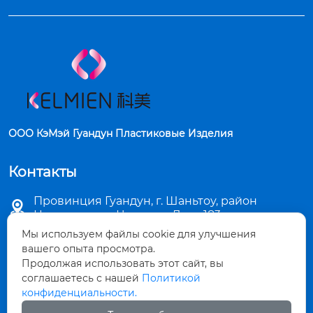
ООО КэМэй Гуандун Пластиковые Изделия
Контакты
Провинция Гуандун, г. Шаньтоу, район

Цзиньпин, ул. Чаошань Лу, д. 183
Мы используем файлы cookie для улучшения

sales5@stkemei.com
вашего опыта просмотра.
Продолжая использовать этот сайт, вы

соглашаетесь с нашей
Политикой
+86-754-82124723
конфиденциальности.

+86-754-82486723