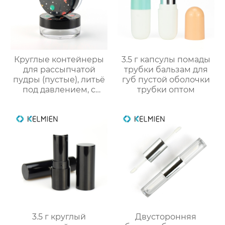
пластиковых оболочек
Круглые контейнеры
3.5 г капсулы помады
для рассыпчатой
трубки бальзам для
пудры (пустые), литьё
губ пустой оболочки
под давлением, с
трубки оптом
вращающейся сеткой
и 3D-печатным
новогодним
рисунком. Прямые
поставки с завода
3.5 г круглый
Двусторонняя