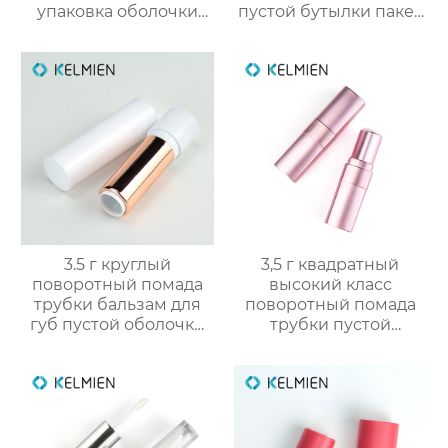
упаковка оболочки
пустой бутылки пакет
порошок случае
косметический
формулировки с
упаковка
зеркалом защелки
крышка глянцевый
УФ консилер
пластиковые
оболочки
3.5 г круглый
3,5 г квадратный
поворотный помада
высокий класс
трубки бальзам для
поворотный помада
губ пустой оболочки
трубки пустой
трубки оптом
оболочки трубки
оптомм