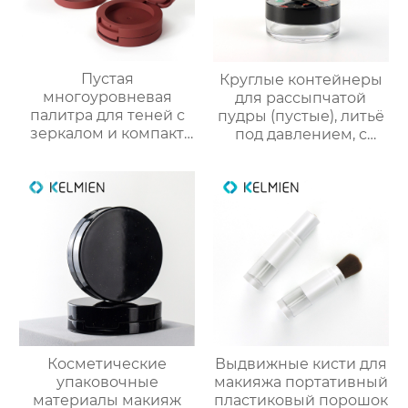
Пустая
Круглые контейнеры
многоуровневая
для рассыпчатой
палитра для теней с
пудры (пустые), литьё
зеркалом и компакт
под давлением, с
для румян упаковка
вращающейся сеткой
для косметики
и 3D-печатным
новогодним
рисунком. Прямые
поставки с завода
Косметические
Выдвижные кисти для
упаковочные
макияжа портативный
материалы макияж
пластиковый порошок