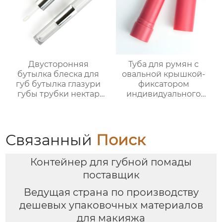
Двусторонняя
Туба для румян с
бутылка блеска для
овальной крышкой-
губ бутылка глазури
фиксатором
губы трубки нектар
индивидуального
губы масло пустой
производства
трубки цвет
корректор контура
косметической
упаковка для
упаковки фабрики
косметики
Связанный
Поиск
OEM
Контейнер для губной помады
поставщик
Ведущая страна по производству
дешевых упаковочных материалов
для макияжа