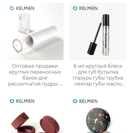
под давлением,
оптовые продажи
напрямую с завода
Оптовые продажи
6 мл круглый блеск
круглых переносных
для губ бутылка
банок для
глазурь губы трубка
рассыпчатой пудры 5
нектар губы масло
г с выдвижной кистью
пустой трубки цвет
(пустая упаковка)
косметический
упаковка маркировка