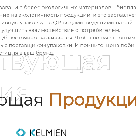
зованию более экологичных материалов – биопла
ие на экологичность продукции, и это заставляе
тивную упаковку – с QR-кодами, ведущими на сай
и улучшить взаимодействие с потребителем.
 губ постоянно развивается. Чтобы получить опт
ь с поставщиком упаковки. И помните,
цена тюбик
ствующая
стиция в ваш бренд.
ия
ующая
Продукц