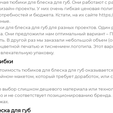
ючая
тюбики для блеска для губ
. Они работают с 
зайн-проекты. У них очень гибкая ценовая полит
требностей и бюджета. Кстати, на их сайте
https:
нные.
и для блеска для губ
для разных проектов. Один 
ва. Они предложили нам оптимальный вариант – П
. В другой раз мы заказали небольшой объем (ок
цветной печатью и тиснением логотипа. Этот вар
влекательную упаковку.
шибки
стоимость
тюбиков для блеска для губ
оказывается
йном-макетом, который требует доработок, или с
о выбор слишком дешевого материала или техноло
но и не соответствует позиционированию бренда.
жах.
ска для губ