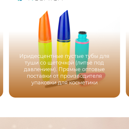
Иридесцентные пустые тубы для
туши со щёточкой (литьё под
давлением). Прямые оптовые
поставки от производителя
упаковки для косметики