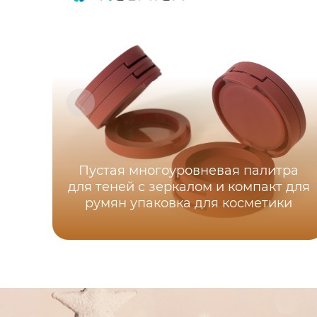
Пустая многоуровневая палитра
для теней с зеркалом и компакт для
румян упаковка для косметики