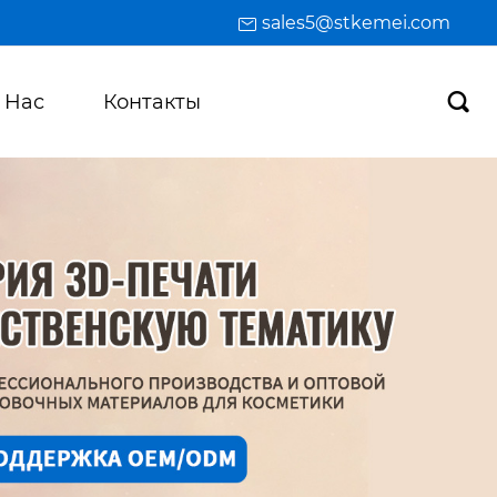
sales5@stkemei.com
 Hас
Контакты
