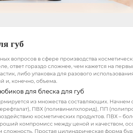
ля губ
ых вопросов в сфере производства косметическо
еле, ответ гораздо сложнее, чем кажется на перв
пластик, либо упаковка для разового использован
й и, конечно, объема.
тюбиков для блеска для губ
рмируется из множества составляющих. Начнем с
ерефталат), ПВХ (поливинилхлорид), ПП (полипро
воздействию косметических продуктов. ПВХ – бол
ороший компромисс между ценой и качеством, ос
и сложность. Простая цилиндрическая форма буде