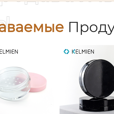
ы
аваемые
Проду