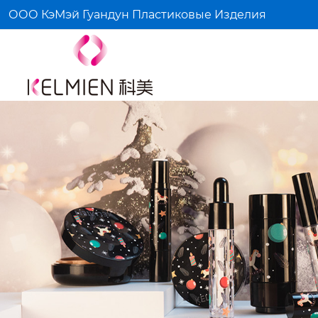
ООО КэМэй Гуандун Пластиковые Изделия