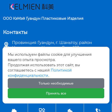
ООО КэМэй Гуандун Пластиковые Изделия
Контакты
Провинция Гуандун, г. Шаньтоу, район

Цзиньпин, ул. Чаошань Лу, д. 183
Мы используем файлы cookie для улучшения

sales5@stkemei.com
вашего опыта просмотра.
Продолжая использовать этот сайт, вы

соглашаетесь с нашей
Политикой
+86-754-82124723
конфиденциальности.

+86-754-82486723
Только необходимые
Принять все

+8613642207480



