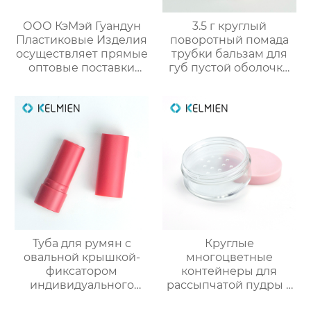
ООО КэМэй Гуандун
3.5 г круглый
Пластиковые Изделия
поворотный помада
осуществляет прямые
трубки бальзам для
оптовые поставки
губ пустой оболочки
круглых стиков для
трубки оптом
румян с производства
Туба для румян с
Круглые
овальной крышкой-
многоцветные
фиксатором
контейнеры для
индивидуального
рассыпчатой пудры с
производства
сеткой (пустые), литьё