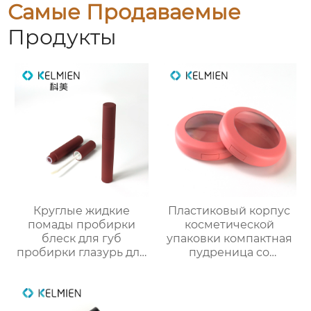
Самые Продаваемые
Продукты
Круглые жидкие
Пластиковый корпус
помады пробирки
косметической
блеск для губ
упаковки компактная
пробирки глазурь для
пудреница со
губ пробирки нектар
смотровым окном
для губ пустые
индивидуального
пробирки макияж
дизайна
пакеты