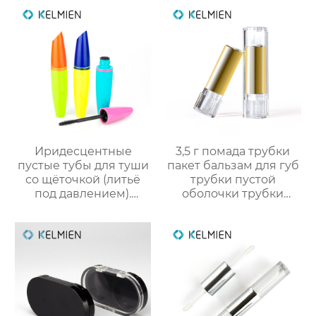
корректор контура
под давлением,
упаковка для
оптовые продажи
косметики
напрямую с завода
Иридесцентные
3,5 г помада трубки
пустые тубы для туши
пакет бальзам для губ
со щёточкой (литьё
трубки пустой
под давлением).
оболочки трубки
Прямые оптовые
оптом
поставки от
производителя
упаковки для
косметики