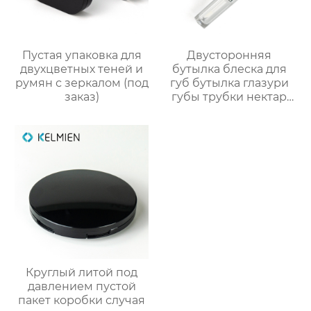
Пустая упаковка для
Двусторонняя
двухцветных теней и
бутылка блеска для
румян с зеркалом (под
губ бутылка глазури
заказ)
губы трубки нектар
губы масло пустой
трубки цвет
косметической
упаковки фабрики
OEM
Круглый литой под
давлением пустой
пакет коробки случая