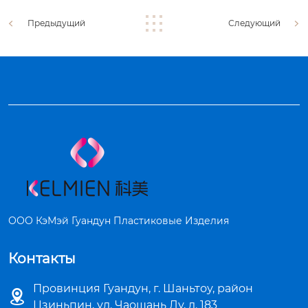
Предыдущий
Следующий
ООО КэМэй Гуандун Пластиковые Изделия
Контакты
Провинция Гуандун, г. Шаньтоу, район

Цзиньпин, ул. Чаошань Лу, д. 183