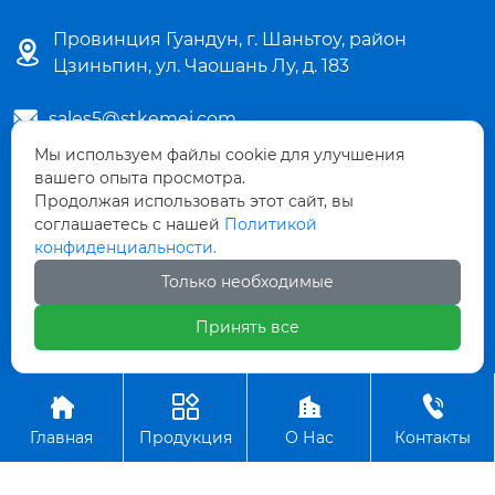
Провинция Гуандун, г. Шаньтоу, район

Цзиньпин, ул. Чаошань Лу, д. 183

sales5@stkemei.com
Мы используем файлы cookie для улучшения

+86-754-82124723
вашего опыта просмотра.
Продолжая использовать этот сайт, вы
соглашаетесь с нашей
Политикой

+86-754-82486723
конфиденциальности.
Только необходимые

+8613642207480
Принять все
Авторское право©ООО КэМэй Гуандун




Пластиковые Изделия
Главная
Продукция
О Нас
Контакты