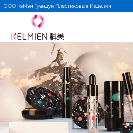
ООО КэМэй Гуандун Пластиковые Изделия