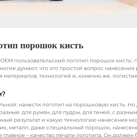
отип порошок кисть
'
OEM пользовательский логотип порошок кисть
',
ие думают, что это простой вопрос нанесения р
материалов, технологий и, конечно же, логистики
м?
льной: нанести логотип на
порошковую кисть
. Но
зные: для румян, для пудры, для теней, с разным
ечный результат и какую технологию нанесения мо
стик, металл, даже специальный порошок, нанес
е главное – качество печати логотипа. Он должен 