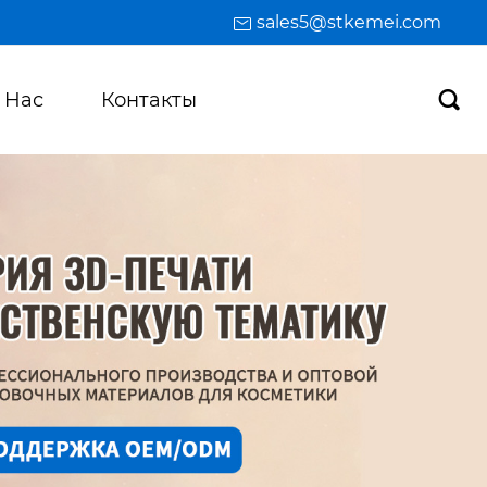
sales5@stkemei.com
 Hас
Контакты
