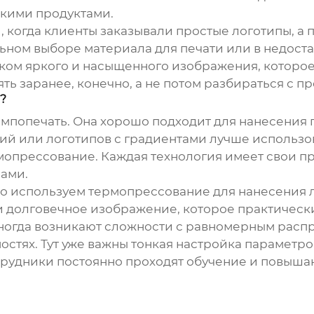
скими продуктами.
, когда клиенты заказывали простые логотипы, а
ьном выборе материала для печати или в недост
ком яркого и насыщенного изображения, которое
ть заранее, конечно, а не потом разбираться с п
?
мпопечать. Она хорошо подходит для нанесения 
ий или логотипов с градиентами лучше использо
мопрессование. Каждая технология имеет свои п
ами.
о используем термопрессование для нанесения ло
и долговечное изображение, которое практически 
ногда возникают сложности с равномерным расп
стях. Тут уже важны тонкая настройка параметро
рудники постоянно проходят обучение и повышаю