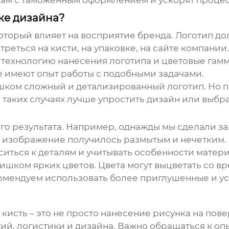
вам с таможенным оформлением и ускорят процес
ке дизайна?
оторый влияет на восприятие бренда. Логотип до
еться на кисти, на упаковке, на сайте компани
 технологию нанесения логотипа и цветовые гамм
 имеют опыт работы с подобными задачами.
лишком сложный и детализированный логотип. Но 
В таких случаях лучше упростить дизайн или выбр
го результата. Например, однажды мы сделали зак
е изображение получилось размытым и нечетким. 
ситься к деталям и учитывать особенности матери
ишком ярких цветов. Цвета могут выцветать со в
комендуем использовать более приглушенные и ус
 кисть
– это не просто нанесение рисунка на пове
гий, логистики и дизайна. Важно обращаться к о