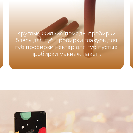
Круглые жидкие помады пробирки
блеск для губ пробирки глазурь для
губ пробирки нектар для губ пустые
пробирки макияж пакеты