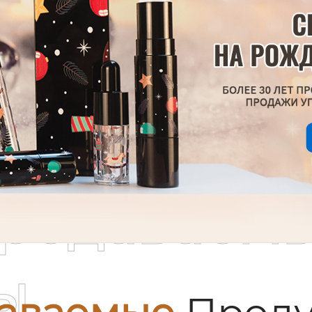
родаваем
ы