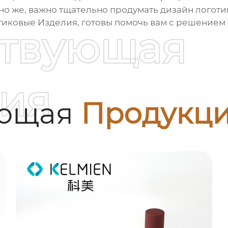
но же, важно тщательно продумать дизайн логот
тиковые Изделия, готовы помочь вам с решением 
ствующая
ия
ующая
Продукц