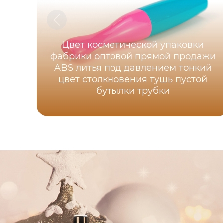
Цвет косметической упаковки
фабрики оптовой прямой продажи
ABS литья под давлением тонкий
цвет столкновения тушь пустой
бутылки трубки