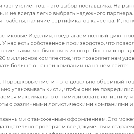
икает у клиентов, – это выбор поставщика. На р
ь
, и не всегда легко выбрать надежного партнер
ыт работы, наличие сертификатов качества. И, ко
астиковые Изделия, предлагаем полный цикл прои
 У нас есть собственное производство, что позво
и клиентами, чтобы понять их потребности и пре
20 миллионов комплектов, что позволяет нам удо
нать больше о нашей компании на нашем сайте:
.
.
Порошковые кисти
– это довольно объемный тов
но упаковывать кисти, чтобы они не повредились
араемся максимально оптимизировать логистику, 
оты с различными логистическими компаниями 
вязанными с таможенным оформлением. Это может
да тщательно проверяем все документы и стараем