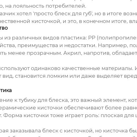
о, на лояльность потребителей.
азчик хотел 'просто блеск для губ', но в итоге в
ественной кисточкой, и это, в конечном итоге, в
тво
ы из различных видов пластика: PP (полипропилен
ойства, преимущества и недостатки. Например, п
ть менее прозрачным. Акрил, напротив, обладает
используют одинаково качественные материалы. И
 вид, становится ломким или даже выделяет вредн
етика
нение к
тубику для блеска
, это важный элемент, к
 Керамические кисточки обеспечивают более рав
. Форма кисточки тоже играет роль: плоская для 
ая заказывала блеск с кисточкой, но кисточка б