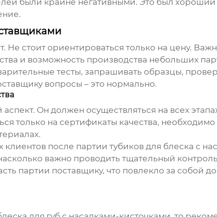
елей были крайне негативными. Это был хороший
ение.
оставщиками
. Не стоит ориентироваться только на цену. Важ
ества и возможность производства небольших пар
арительные тесты, запрашивать образцы, провер
оставщику вопросы – это нормально.
ства
 аспект. Он должен осуществляться на всех этап
ться только на сертификаты качества, необходимо
териалах.
их клиентов после партии
тубиков для блеска
с на
 насколько важно проводить тщательный контроль 
асть партии поставщику, что повлекло за собой д
блеска для губ
с насадками-кисточками, то реком