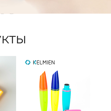
ые
кты