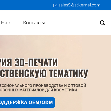
sales5@stkemei.com
 Hас
Контакты
