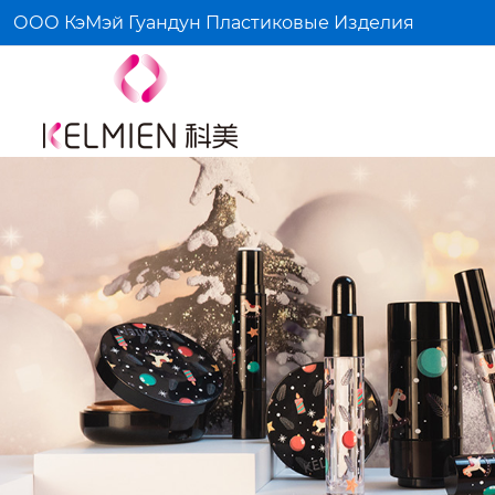
ООО КэМэй Гуандун Пластиковые Изделия