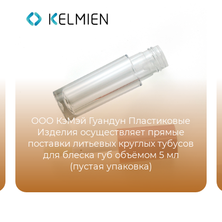
ООО КэМэй Гуандун Пластиковые
Изделия осуществляет прямые
поставки литьевых круглых тубусов
для блеска губ объёмом 5 мл
(пустая упаковка)