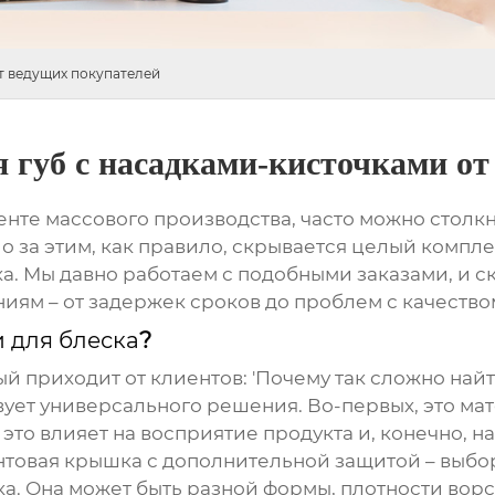
т ведущих покупателей
 губ с насадками-кисточками от
енте массового производства, часто можно столкн
Но за этим, как правило, скрывается целый комп
а. Мы давно работаем с подобными заказами, и 
ниям – от задержек сроков до проблем с качество
 для блеска
?
 приходит от клиентов: 'Почему так сложно найт
твует универсального решения. Во-первых, это ма
 это влияет на восприятие продукта и, конечно, н
нтовая крышка с дополнительной защитой – выбор
чка. Она может быть разной формы, плотности ворс