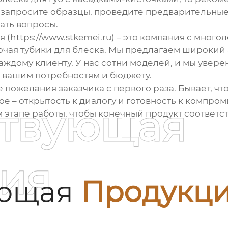
запросите образцы, проведите предварительные т
вать вопросы.
(https://www.stkemei.ru) – это компания с много
ючая
тубики для блеска
. Мы предлагаем широкий 
ждому клиенту. У нас сотни моделей, и мы увере
 вашим потребностям и бюджету.
 пожелания заказчика с первого раза. Бывает, чт
вное – открытость к диалогу и готовность к комп
ствующая
 этапе работы, чтобы конечный продукт соответс
ия
ующая
Продукц